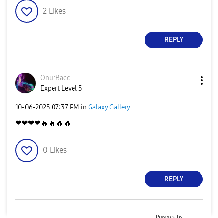
2
Likes
REPLY
OnurBacc
Expert Level 5
‎10-06-2025
07:37 PM
in
Galaxy Gallery
❤❤❤❤
🔥
🔥
🔥
🔥
0
Likes
REPLY