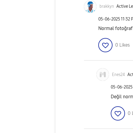
brakkyn
Active Le
‎05-06-2025
11:32 
Normal fotoğraf 
0
Likes
Enes24
Act
‎05-06-2025
Değil norm
0