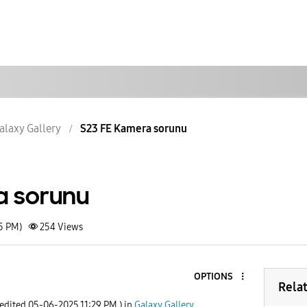
alaxy Gallery
S23 FE Kamera sorunu
a sorunu
15 PM)
254
Views
OPTIONS
Rela
 edited
‎05-06-2025
11:29 PM
) in
Galaxy Gallery