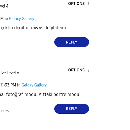
OPTIONS
vel 4
PM
in
Galaxy Gallery
çektin degilmj raw vs değil demi
REPLY
OPTIONS
ive Level 6
11:33 PM
in
Galaxy Gallery
al fotoğraf modu. Alttaki portre modu
REPLY
Likes