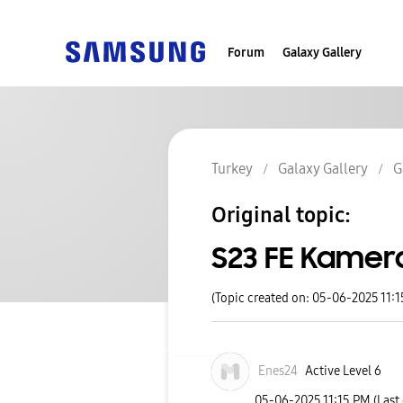
Forum
Galaxy Gallery
Turkey
Galaxy Gallery
G
Original topic:
S23 FE Kamer
(Topic created on: 05-06-2025 11:
Enes24
Active Level 6
‎05-06-2025
11:15 PM
(Last