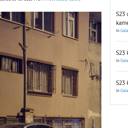
S23 
kame
in
Gala
S23 
in
Gala
S23 
in
Gala