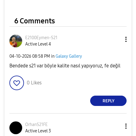
6 Comments
E2100Eymen-S21
Active Level 4
‎04-10-2026
08:58 PM
in
Galaxy Gallery
Bendede s21 var böyle kalite nasıl yapıyoruz, fe değil
0
Likes
REPLY
OrhanS21FE
Active Level 3