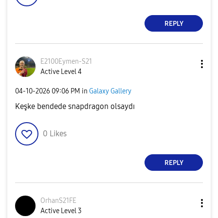
REPLY
E2100Eymen-S21
Active Level 4
‎04-10-2026
09:06 PM
in
Galaxy Gallery
Keşke bendede snapdragon olsaydı
0
Likes
REPLY
OrhanS21FE
Active Level 3