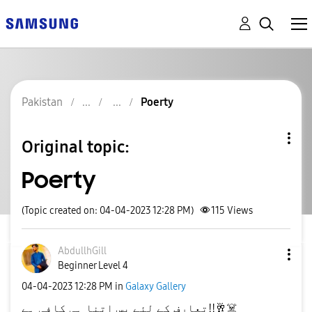
Pakistan
Poerty
Original topic:
Poerty
(Topic created on: 04-04-2023 12:28 PM)
115
Views
AbdullhGill
Beginner Level 4
‎04-04-2023
12:28 PM
in
Galaxy Gallery
تعارف کے لئے بس اتنا ہی کافی ہے!!
🥂
☠️