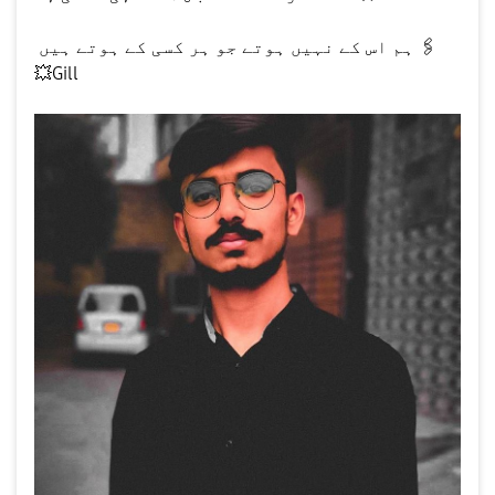
ہم اس کے نہیں ہوتے جو ہر کسی کے ہوتے ہیں
🖇
💥
Gill