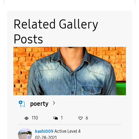
Related Gallery
Posts
poerty
110
1
6
kashi009
Active Level 4
02-28-2021