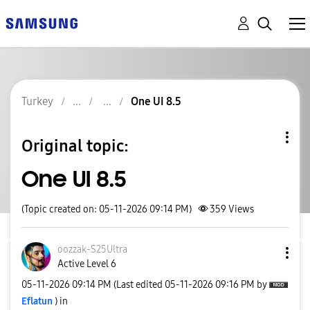
Turkey
One UI 8.5
Original topic:
One UI 8.5
(Topic created on: 05-11-2026 09:14 PM)
359
Views
oozzak-S25Ultra
Active Level 6
‎05-11-2026
09:14 PM
(Last edited
‎05-11-2026
09:16 PM
by
Eflatun
) in