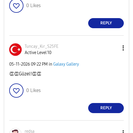
0
Likes
REPLY
Tuncay_Kır_S25F
E
Active Level 10
‎05-11-2026
09:22 PM
in
Galaxy Gallery
👏
👏
Güzel!
👏
👏
0
Likes
REPLY
redsa