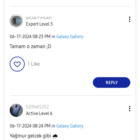
ልዪዕልፕሁዪልክ
Expert Level 3
‎06-17-2024
08:23 PM
in
Galaxy Gallery
Tamam o zaman ;D
1
Like
REPLY
S20feli5252
Active Level 6
‎06-17-2024
08:24 PM
in
Galaxy Gallery
Yağmur gelcek gibi
🌧