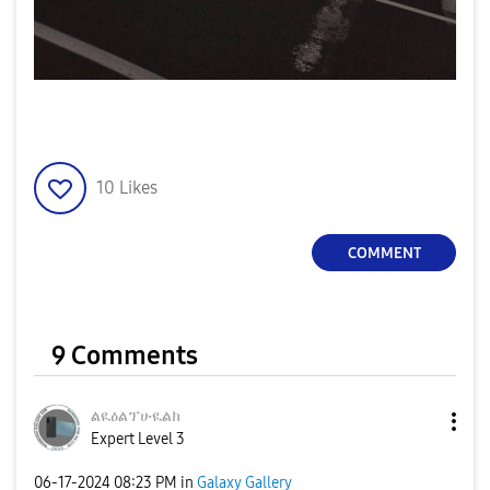
10
Likes
COMMENT
9 Comments
ልዪዕልፕሁዪልክ
Expert Level 3
‎06-17-2024
08:23 PM
in
Galaxy Gallery