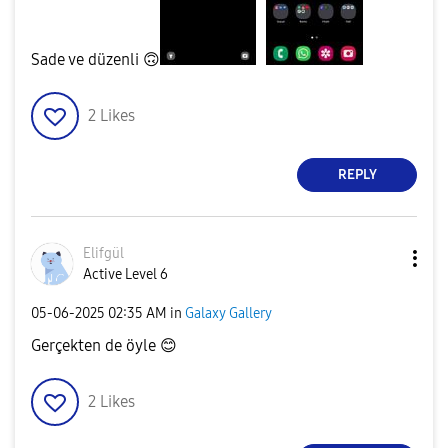
Sade ve düzenli
🙃
2
Likes
REPLY
Elifgül
Active Level 6
‎05-06-2025
02:35 AM
in
Galaxy Gallery
Gerçekten de öyle
😊
2
Likes