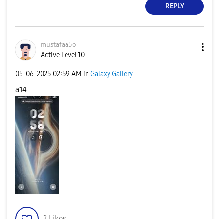
REPLY
mustafaa5o
Active Level 10
‎05-06-2025
02:59 AM
in
Galaxy Gallery
a14
2
Likes