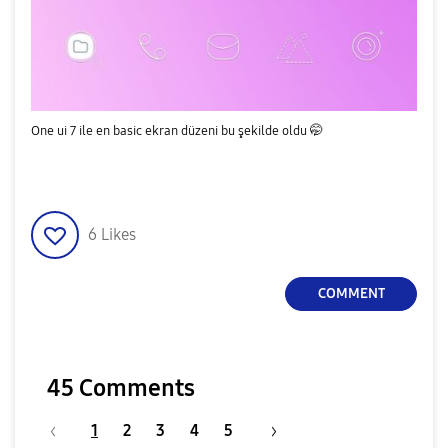
One ui 7 ile en basic ekran düzeni bu şekilde oldu 🤭
6
Likes
COMMENT
45 Comments
1
2
3
4
5