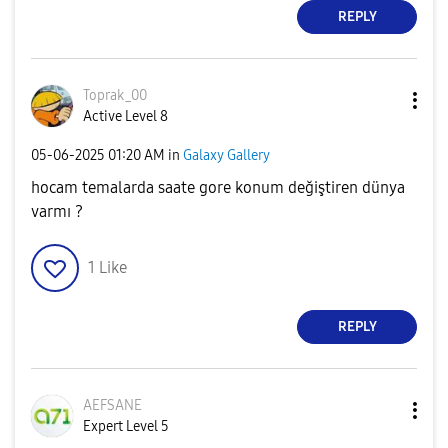
REPLY
Toprak_00
Active Level 8
‎05-06-2025
01:20 AM
in
Galaxy Gallery
hocam temalarda saate gore konum değiştiren dünya
varmı ?
1
Like
REPLY
AEFSANE
Expert Level 5