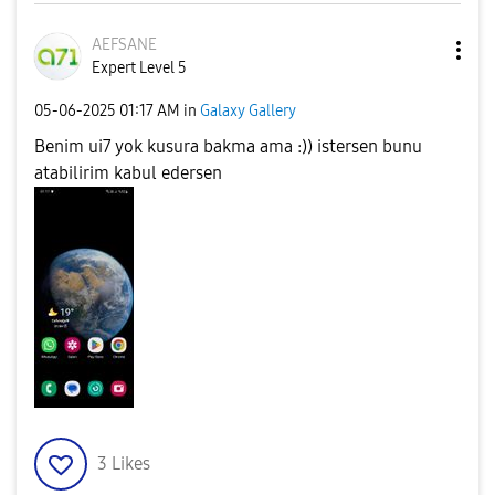
AEFSANE
Expert Level 5
‎05-06-2025
01:17 AM
in
Galaxy Gallery
Benim ui7 yok kusura bakma ama :)) istersen bunu
atabilirim kabul edersen
3
Likes