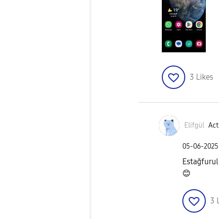
3
Likes
Elifgül
Act
‎05-06-2025
Estağfurul
😊
3