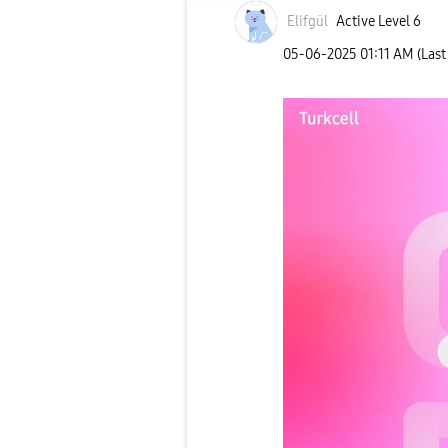
Elifgül
Active Level 6
‎05-06-2025
01:11 AM
(Last