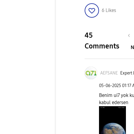
6
Likes
45
Comments
N
AEFSANE
Expert 
‎05-06-2025
01:17
Benim ui7 yok ku
kabul edersen