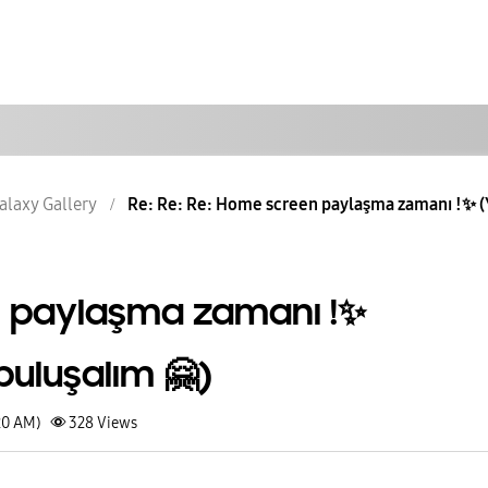
alaxy Gallery
Re: Re: Re: Home screen paylaşma zamanı !✨️ (
paylaşma zamanı !✨️
uluşalım 🤗)
20 AM)
328
Views