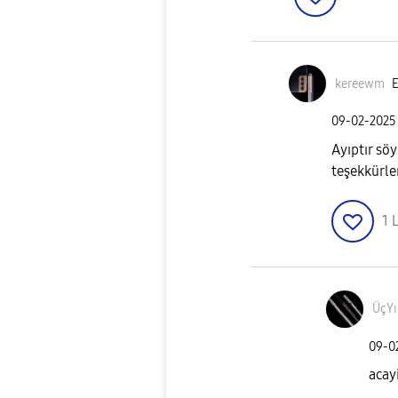
kereewm
E
‎09-02-2025
Ayıptır sö
teşekkürle
1
L
ÜçYı
‎09-
acay