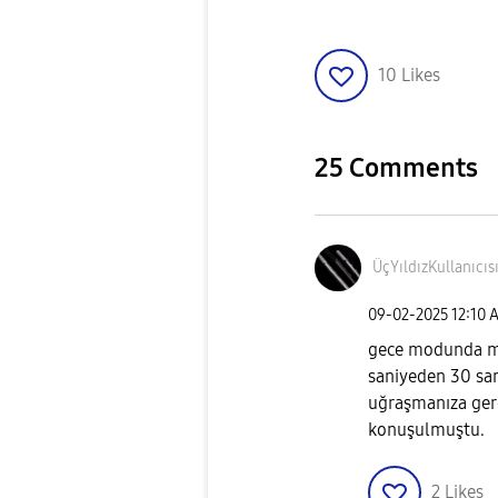
10
Likes
25 Comments
ÜçYıldızKullanı
cıs
‎09-02-2025
12:10 
gece modunda ma
saniyeden 30 sa
uğraşmanıza ger
konuşulmuştu.
2
Likes