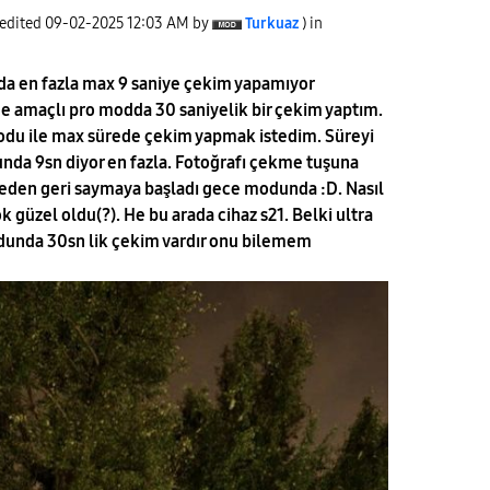
 edited
‎09-02-2025
12:03 AM
by
Turkuaz
) in
 en fazla max 9 saniye çekim yapamıyor
amaçlı pro modda 30 saniyelik bir çekim yaptım.
odu ile max sürede çekim yapmak istedim. Süreyi
nda 9sn diyor en fazla. Fotoğrafı çekme tuşuna
yeden geri saymaya başladı gece modunda :D. Nasıl
güzel oldu(?). He bu arada cihaz s21. Belki ultra
unda 30sn lik çekim vardır onu bilemem