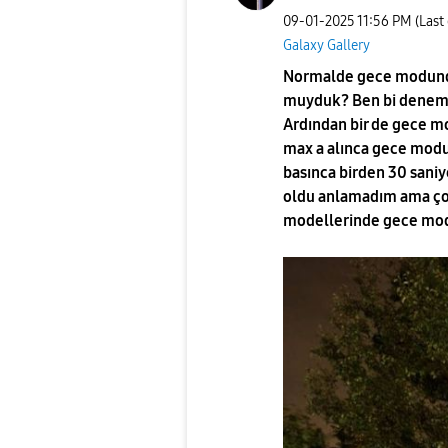
‎09-01-2025
11:56 PM
(Last
Galaxy Gallery
Normalde gece modunda
muyduk? Ben bi deneme 
Ardından bir de gece m
max a alınca gece modu
basınca birden 30 sani
oldu anlamadım ama çok 
modellerinde gece mod