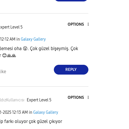
OPTIONS
xpert Level 5
12:12 AM
in
Galaxy Gallery
ylemesi oha
😮
. Çok güzel bişeymiş. Çok
r
😊
🙏
🙏
REPLY
ike
OPTIONS
ldızKullanı
cısı
Expert Level 5
02-2025
12:13 AM
in
Galaxy Gallery
ip farkı oluyor çok güzel çıkıyor