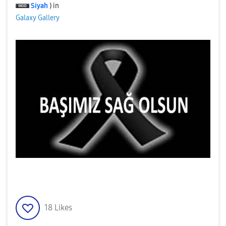
Siyah
) in
Galaxy Gallery
18
Likes