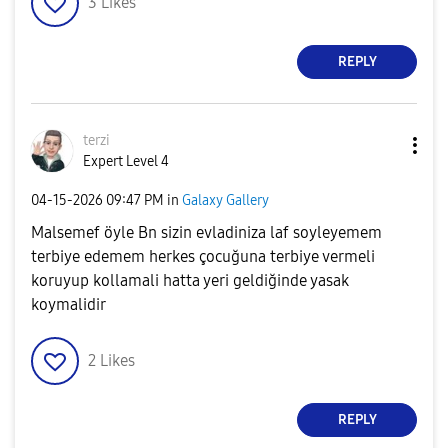
3
Likes
REPLY
terzi
Expert Level 4
‎04-15-2026
09:47 PM
in
Galaxy Gallery
Malsemef öyle Bn sizin evladiniza laf soyleyemem
terbiye edemem herkes çocuğuna terbiye vermeli
koruyup kollamali hatta yeri geldiğinde yasak
koymalidir
2
Likes
REPLY