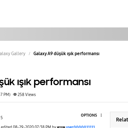
alaxy Gallery
Galaxy A9 düşük ışık performansı
şük ışık performansı
37 PM)
258
Views
OPTIONS
 5
Rela
t edited
‎08-29-2020
07:38 PM
by
user0000011111