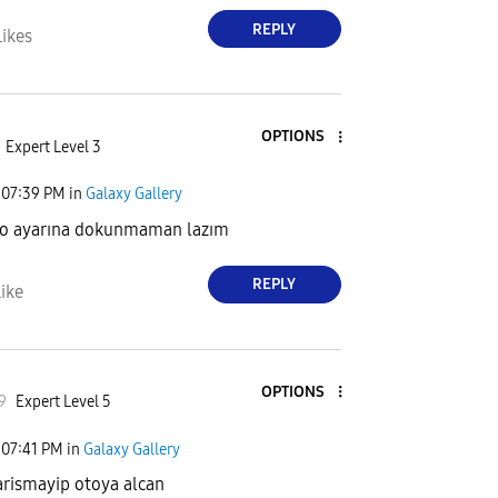
REPLY
Likes
OPTIONS
Expert Level 3
07:39 PM
in
Galaxy Gallery
so ayarına dokunmaman lazım
REPLY
ike
OPTIONS
9
Expert Level 5
07:41 PM
in
Galaxy Gallery
arismayip otoya alcan