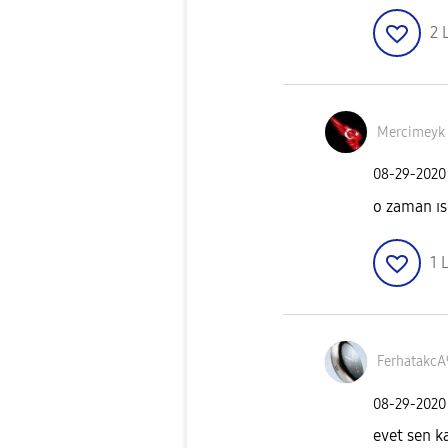
2
Mercimeyk
‎08-29-2020
o zaman ı
1
L
FerhatakcA
‎08-29-2020
evet sen k