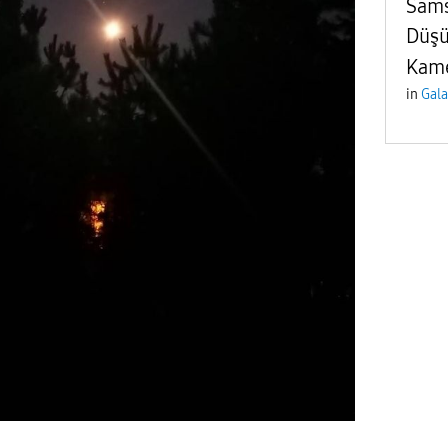
Sams
Düşü
Kame
in
Gala