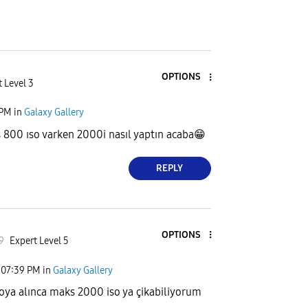
OPTIONS
 Level 3
 PM
in
Galaxy Gallery
800 ıso varken 2000i nasıl yaptın acaba
😁
REPLY
OPTIONS
9
Expert Level 5
07:39 PM
in
Galaxy Gallery
otoya alınca maks 2000 iso ya çikabiliyorum