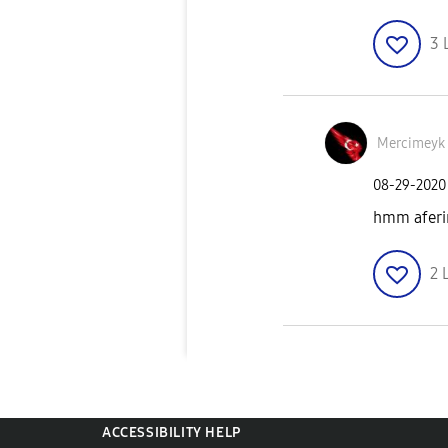
3
Mercimeyk
‎08-29-2020
hmm aferi
2
ACCESSIBILITY HELP