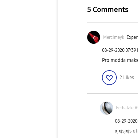
5 Comments
Mercimeyk
Expert
‎08-29-2020
07:39
Pro modda maks 
2
Likes
FerhatakcA
‎08-29-2020
xjxjsjxjs 