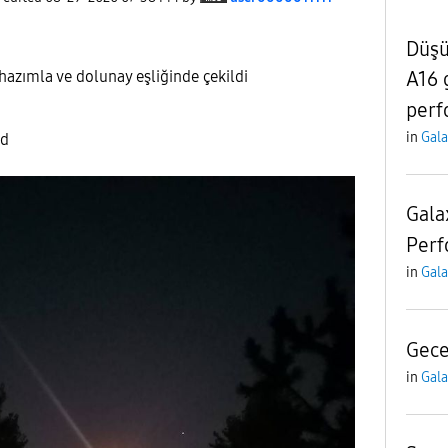
Düşü
A16 
ihazımla ve dolunay eşliğinde çekildi
perf
in
Gala
od
Gala
Perf
in
Gala
Gece
in
Gala