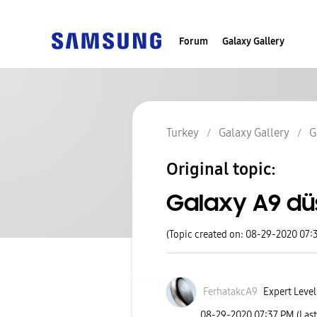
Forum
Galaxy Gallery
Turkey
Galaxy Gallery
G
Original topic:
Galaxy A9 dü
(Topic created on: 08-29-2020 07:
FerhatakcA9
Expert Level
‎08-29-2020
07:37 PM
(Las