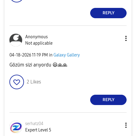
REPLY
Anonymous
Not applicable
‎04-18-2026
11:19 PM
in
Galaxy Gallery
Gözüm sizi arıyordu
😃
🙏
🙏
2
Likes
REPLY
serhatz04
Expert Level 5