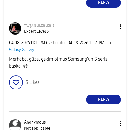
REPLY
ᴛᴀᴠşᴀɴʟɪʟᴇʙʟᴇʙi
si
Expert Level 5
‎04-18-2026
11:11 PM
(Last edited
‎04-18-2026
11:16 PM
) in
Galaxy Gallery
Merhaba, güzel çekim olmuş Samsung'un S serisi
başka.
😊
3
Likes
REPLY
Anonymous
Not applicable