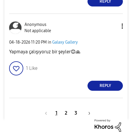
REPLY
Anonymous
Not applicable
‎04-18-2026
11:20 PM
in
Galaxy Gallery
Yapmaya çalışıyoruz bir şeyler
😊
🙏
1
Like
REPLY
1
2
3