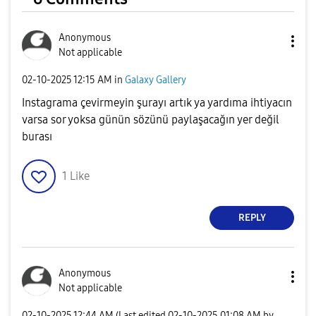
Anonymous
Not applicable
‎02-10-2025
12:15 AM
in
Galaxy Gallery
Instagrama çevirmeyin şurayı artık ya yardıma ihtiyacın
varsa sor yoksa günün sözünü paylaşacağın yer değil
burası
1
Like
REPLY
Anonymous
Not applicable
‎02-10-2025
12:44 AM
(Last edited
‎02-10-2025
01:08 AM
by