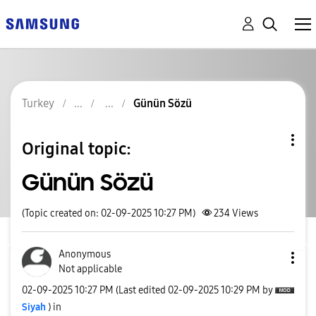
Turkey
Günün Sözü
Original topic:
Günün Sözü
(Topic created on: 02-09-2025 10:27 PM)
234
Views
Anonymous
Not applicable
‎02-09-2025
10:27 PM
(Last edited
‎02-09-2025
10:29 PM
by
Siyah
) in