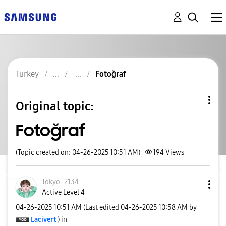
Turkey
Fotoğraf
Original topic:
Fotoğraf
(Topic created on: 04-26-2025 10:51 AM)
194
Views
Tokyo_2134
Active Level 4
‎04-26-2025
10:51 AM
(Last edited
‎04-26-2025
10:58 AM
by
Lacivert
) in