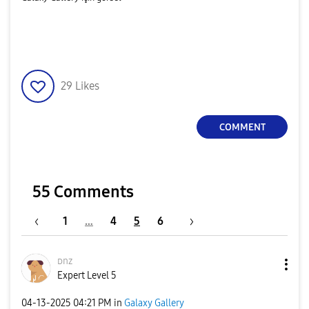
29
Likes
COMMENT
55 Comments
1
…
4
5
6
ᴅnz
Expert Level 5
‎04-13-2025
04:21 PM
in
Galaxy Gallery