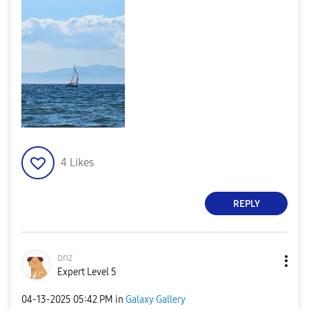
4
Likes
REPLY
ᴅnz
Expert Level 5
‎04-13-2025
05:42 PM
in
Galaxy Gallery