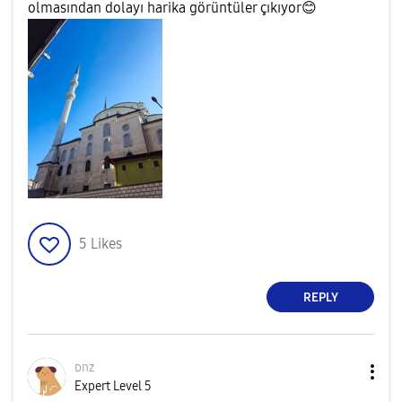
olmasından dolayı harika görüntüler çıkıyor
😊
5
Likes
REPLY
ᴅnz
Expert Level 5