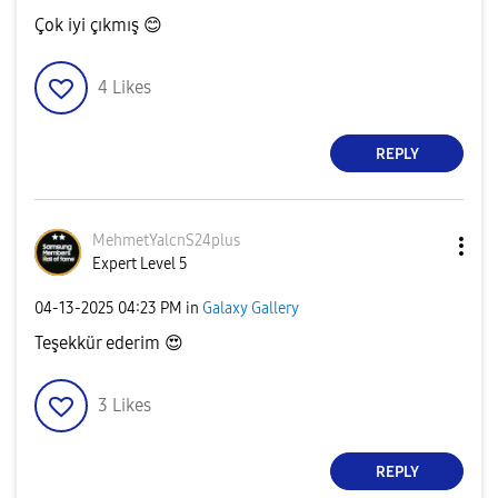
Çok iyi çıkmış
😊
4
Likes
REPLY
MehmetYalcnS24p
lus
Expert Level 5
‎04-13-2025
04:23 PM
in
Galaxy Gallery
Teşekkür ederim
😍
3
Likes
REPLY