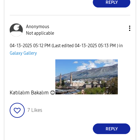
REPLY
Anonymous
Not applicable
‎04-13-2025
05:12 PM
(Last edited
‎04-13-2025
05:13 PM
) in
Galaxy Gallery
Katılalım Bakalım
😊
7
Likes
REPLY