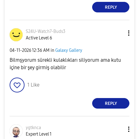
REPLY
S24U-Watch7-Bud
s3
Active Level 6
‎04-11-2026
12:36 AM
in
Galaxy Gallery
Bilmşyorum sürekli kulaklıkları siliyorum ama kutu
içine bir şey girmiş olabilir
1
Like
REPLY
ygtknca
Expert Level 1