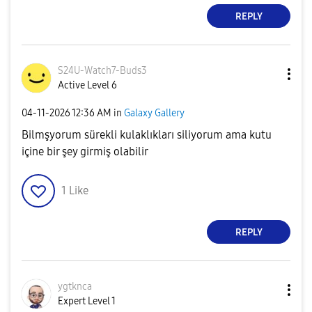
REPLY
S24U-Watch7-Bud
s3
Active Level 6
‎04-11-2026
12:36 AM
in
Galaxy Gallery
Bilmşyorum sürekli kulaklıkları siliyorum ama kutu
içine bir şey girmiş olabilir
1
Like
REPLY
ygtknca
Expert Level 1