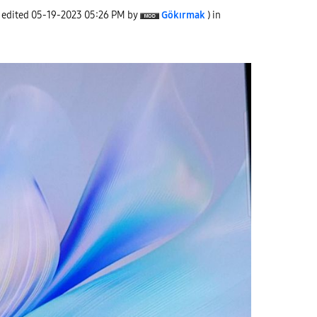
t edited
‎05-19-2023
05:26 PM
by
Gökırmak
) in