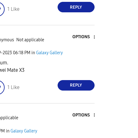
REPLY
1
Like
OPTIONS
nymous
Not applicable
9-2023
06:18 PM
in
Galaxy Gallery
dum.
ei Mate X3
REPLY
1
Like
OPTIONS
applicable
 PM
in
Galaxy Gallery