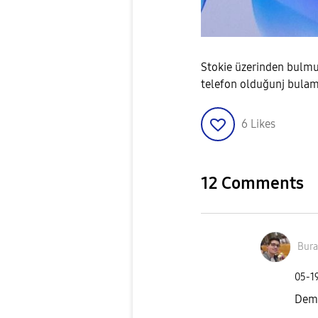
Stokie üzerinden bulmu
telefon olduğunj bul
6
Likes
12 Comments
Bura
‎05-1
Deme