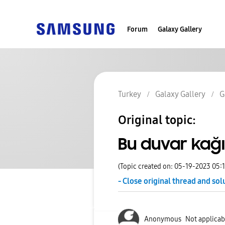
Forum
Galaxy Gallery
Turkey
Galaxy Gallery
G
Original topic:
Bu duvar kağı
(Topic created on: 05-19-2023 05:
- Close original thread and sol
Anonymous
Not applicab