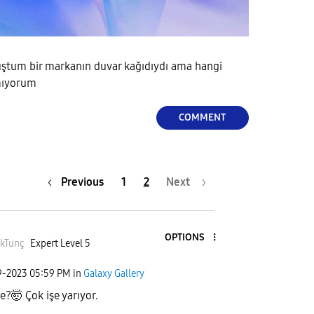
ştum bir markanın duvar kağıdıydı ama hangi
amıyorum
COMMENT
Previous
1
2
Next
OPTIONS
kTunç
Expert Level 5
9-2023
05:59 PM
in
Galaxy Gallery
?🤯 Çok işe yarıyor.