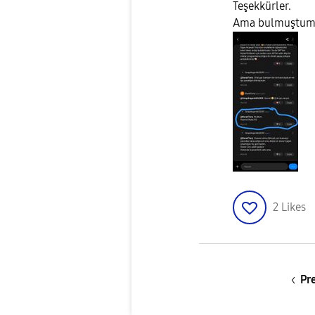
Teşekkürler.
Ama bulmuştum
2
Likes
Pr