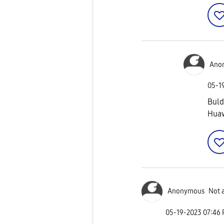
Ano
‎05-1
Bul
Huaw
Anonymous
Not 
‎05-19-2023
07:46