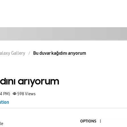
alaxy Gallery
Bu duvar kağıdını arıyorum
dını arıyorum
14 PM)
598
Views
ution
OPTIONS
le