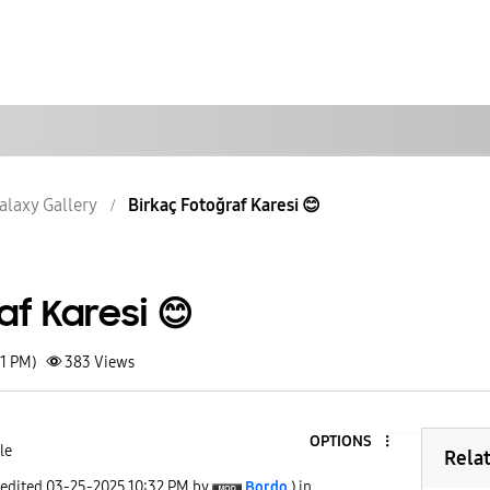
alaxy Gallery
Birkaç Fotoğraf Karesi 😊
af Karesi 😊
31 PM)
383
Views
OPTIONS
le
Rela
 edited
‎03-25-2025
10:32 PM
by
Bordo
) in