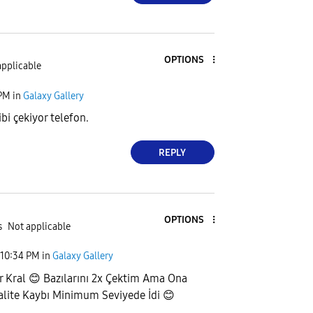
OPTIONS
applicable
 PM
in
Galaxy Gallery
bi çekiyor telefon.
REPLY
OPTIONS
s
Not applicable
10:34 PM
in
Galaxy Gallery
r Kral
😊
Bazılarını 2x Çektim Ama Ona
lite Kaybı Minimum Seviyede İdi
😊