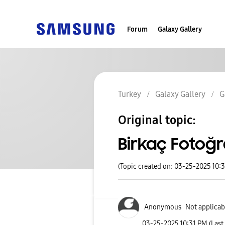
Forum
Galaxy Gallery
Turkey
Galaxy Gallery
G
Original topic:
Birkaç Fotoğr
(Topic created on: 03-25-2025 10:
Anonymous
Not applicab
‎03-25-2025
10:31 PM
(Last