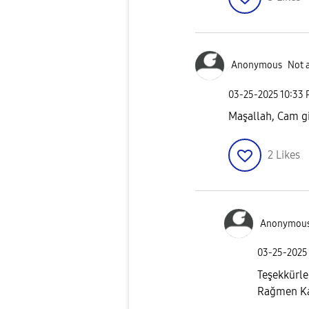
Anonymous
Not 
‎03-25-2025
10:33
Maşallah, Cam gi
2
Likes
Anonymou
‎03-25-2025
Teşekkürle
Rağmen Ka