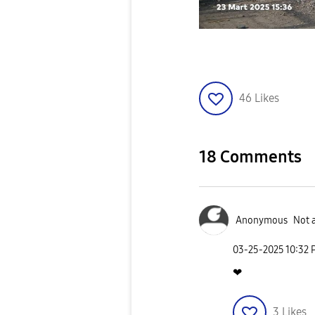
46
Likes
18 Comments
Anonymous
Not 
‎03-25-2025
10:32 
❤
3
Likes