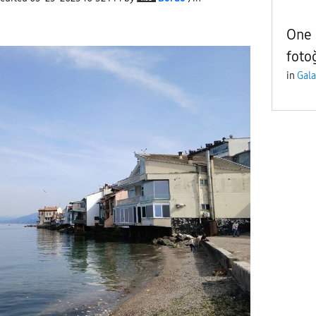
One U
fotoğ
in
Gala