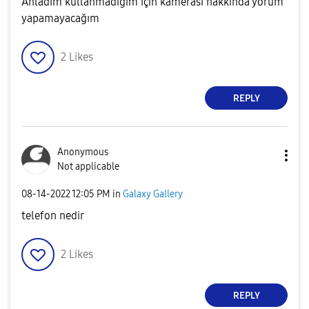
Anladım kullanmadığım için kamerası hakkında yorum
yapamayacağım
2
Likes
REPLY
Anonymous
Not applicable
‎08-14-2022
12:05 PM
in
Galaxy Gallery
telefon nedir
2
Likes
REPLY