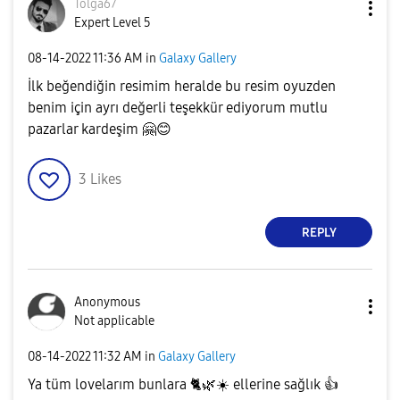
Tolga67
Expert Level 5
‎08-14-2022
11:36 AM
in
Galaxy Gallery
İlk beğendiğin resimim heralde bu resim oyuzden
benim için ayrı değerli teşekkür ediyorum mutlu
pazarlar kardeşim
🤗
😊
3
Likes
REPLY
Anonymous
Not applicable
‎08-14-2022
11:32 AM
in
Galaxy Gallery
Ya tüm lovelarım bunlara
🐈
🌿
☀️
ellerine sağlık
👍