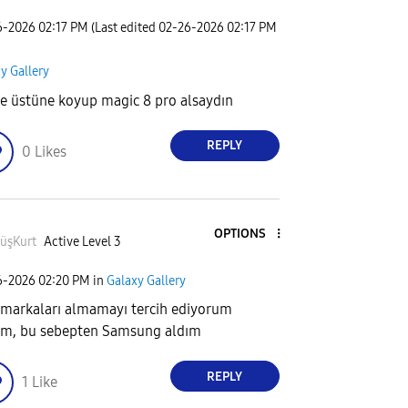
6-2026
02:17 PM
(Last edited
‎02-26-2026
02:17 PM
y Gallery
e üstüne koyup magic 8 pro alsaydın
REPLY
0
Likes
OPTIONS
üşKurt
Active Level 3
6-2026
02:20 PM
in
Galaxy Gallery
 markaları almamayı tercih ediyorum
m, bu sebepten Samsung aldım
REPLY
1
Like