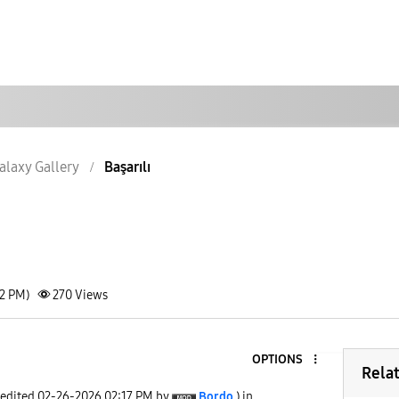
alaxy Gallery
Başarılı
12 PM)
270
Views
OPTIONS
3
Rela
 edited
‎02-26-2026
02:17 PM
by
Bordo
) in