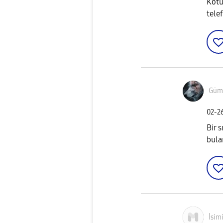
Kötü
tele
Güm
‎02-2
Bir s
bula
İsim