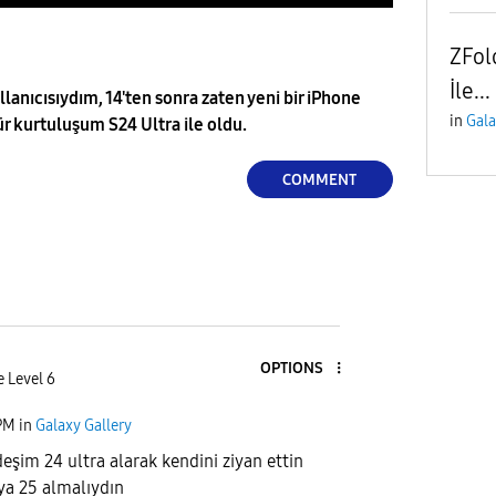
ZFol
İle...
llanıcısıydım, 14'ten sonra zaten yeni bir iPhone
in
Gala
r kurtuluşum S24 Ultra ile oldu.
COMMENT
OPTIONS
e Level 6
PM
in
Galaxy Gallery
eşim 24 ultra alarak kendini ziyan ettin
ya 25 almalıydın