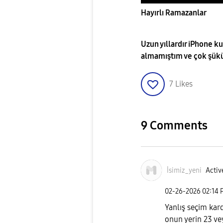
Hayırlı Ramazanlar
Uzun yıllardır iPhone ku
almamıştım ve çok şükü
7
Likes
9 Comments
İsimiz_yeni
Activ
‎02-26-2026
02:14 
Yanlış seçim kard
onun yerin 23 ve