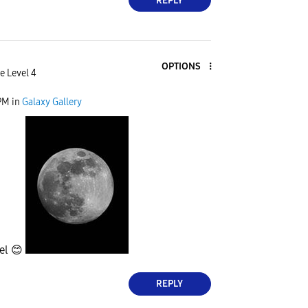
REPLY
OPTIONS
e Level 4
PM
in
Galaxy Gallery
zel
😊
REPLY