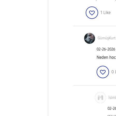
1
Like
GümüşKurt
‎02-26-2026
Neden hoc
0
İsim
‎02-2