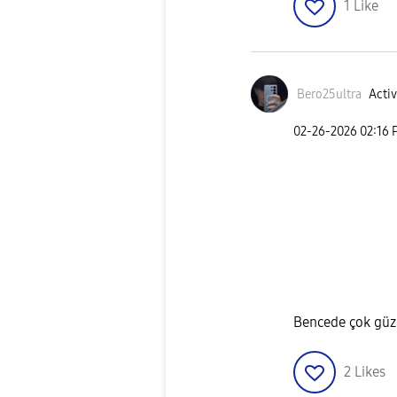
1
Like
Bero25ultra
Activ
‎02-26-2026
02:16 
Bencede çok gü
2
Likes