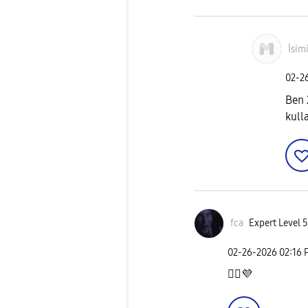
İsim
‎02-2
Ben 
kull
fca
Expert Level 5
‎02-26-2026
02:16 
👍🏻
💜