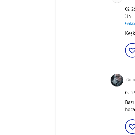
‎02-2
) in
Galax
Keşk
Güm
‎02-2
Bazı
hoca