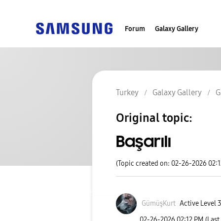
Forum
Galaxy Gallery
Turkey
Galaxy Gallery
G
Original topic:
Başarılı
(Topic created on: 02-26-2026 02:
GümüşKurt
Active Level 
‎02-26-2026
02:12 PM
(Last