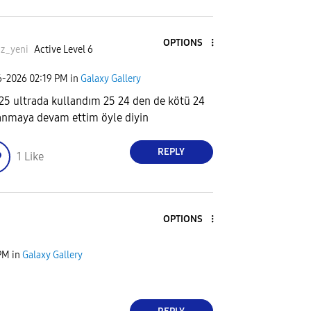
OPTIONS
iz_yeni
Active Level 6
6-2026
02:19 PM
in
Galaxy Gallery
25 ultrada kullandım 25 24 den de kötü 24
anmaya devam ettim öyle diyin
REPLY
1
Like
OPTIONS
PM
in
Galaxy Gallery