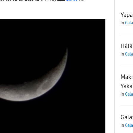
Yapa
in
Gala
Hâlâ
in
Gala
Makr
Yaka
in
Gala
Gala
in
Gala