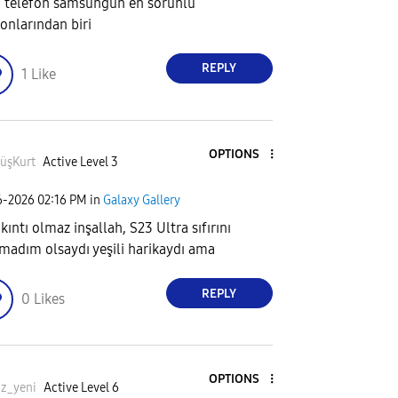
 telefon samsungun en sorunlu
fonlarından biri
REPLY
1
Like
OPTIONS
üşKurt
Active Level 3
6-2026
02:16 PM
in
Galaxy Gallery
ıkıntı olmaz inşallah, S23 Ultra sıfırını
madım olsaydı yeşili harikaydı ama
REPLY
0
Likes
OPTIONS
iz_yeni
Active Level 6