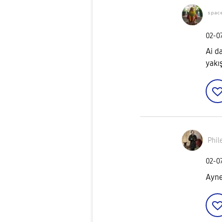
ˢᵖᵃᶜᵉ
‎02-0
Ai d
yakı
Phil
‎02-0
Ayne