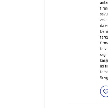
anla
firm
savu
zeka
da vs
Daha
farkl
firm
tarz
saçm
karşı
iki f
tama
Sevg