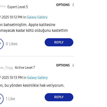
OPTIONS
ˡⁱⁿᵉ
Expert Level 5
7-2025
10:12 PM
in
Galaxy Gallery
an bahsetmiştim. Apple kalitesine
şmayacak kadar kötü olduğunu kastettim
REPLY
0
Likes
OPTIONS
eas_Fogg
Active Level 7
7-2025
10:13 PM
in
Galaxy Gallery
n, bu yönden kesinlikle hak veriyorum.
REPLY
1
Like