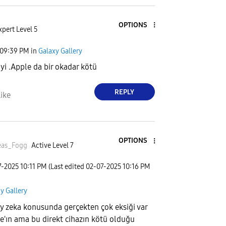
OPTIONS
xpert Level 5
09:39 PM
in
Galaxy Gallery
iyi .Apple da bir okadar kötü
REPLY
ike
OPTIONS
eas_Fogg
Active Level 7
7-2025
10:11 PM
(Last edited
‎02-07-2025
10:16 PM
y Gallery
y zeka konusunda gerçekten çok eksiği var
e'ın ama bu direkt cihazın kötü olduğu