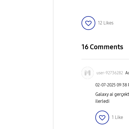
12
Likes
16 Comments
user-92736282
Ac
‎02-07-2025
09:38
Galaxy ai gerçek
ilerledi
1
Like