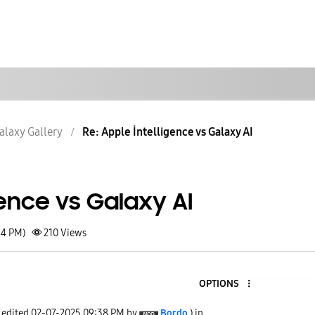
alaxy Gallery
Re: Apple İntelligence vs Galaxy AI
gence vs Galaxy AI
44 PM)
210
Views
OPTIONS
t edited
‎02-07-2025
09:38 PM
by
Bordo
) in