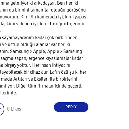
mına gelmiyor ki arkadaşlar. Ben her iki
anın da birinini tamamlar olduğu görüşünü
nuyorum. Kimi ön kamerada iyi, kimi yapay
da, kimi videoda iyi, kimi fotoğrafta, zoom
...
 sayamayacağım kadar çok birbirinden
ı ve üstün olduğu alanlar var her iki
anın. Samsung > Apple, Apple > Samsung
ı saçma sapan, ergence kıyaslamalar kadar
a birşey yoktur. Her insan ihtiyacını
layabilecek bir cihaz alır. Lafın özü şu ki her
irmada Artıları ve Eksileri ile birbirlerini
mlıyor. Diğer tüm firmalar içinde geçerli.
ilerimle.
REPLY
0
Likes