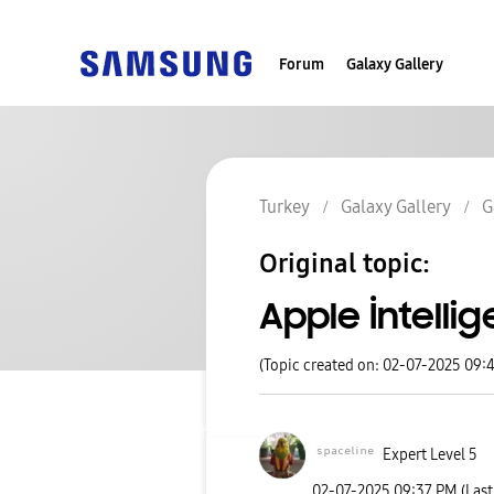
Forum
Galaxy Gallery
Turkey
Galaxy Gallery
G
Original topic:
Apple İntelli
(Topic created on: 02-07-2025 09:
ˢᵖᵃᶜᵉˡⁱⁿᵉ
Expert Level 5
‎02-07-2025
09:37 PM
(Las