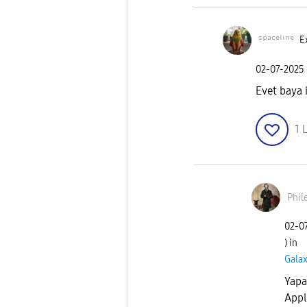
ˢᵖᵃᶜᵉˡⁱⁿᵉ
E
‎02-07-2025
Evet baya 
1
L
Phil
‎02-0
) in
Galax
Yapa
Appl