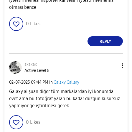
iylestirmemesi haporler kalitesini iylestirmememis
olması bence
0
Likes
REPLY
axaxax
Active Level 8
‎02-07-2025
09:44 PM
in
Galaxy Gallery
Galaxy ai şuan diğer tüm markalardan iyi konumda
evet ama bu fotoğraf yalan bu kadar düzgün kusursuz
yapmıyor geliştirilmesi gerek
0
Likes