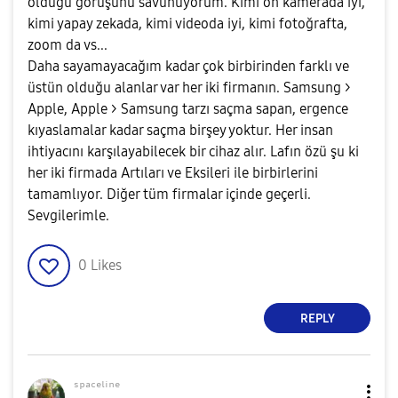
olduğu görüşünü savunuyorum. Kimi ön kamerada iyi,
kimi yapay zekada, kimi videoda iyi, kimi fotoğrafta,
zoom da vs...
Daha sayamayacağım kadar çok birbirinden farklı ve
üstün olduğu alanlar var her iki firmanın. Samsung >
Apple, Apple > Samsung tarzı saçma sapan, ergence
kıyaslamalar kadar saçma birşey yoktur. Her insan
ihtiyacını karşılayabilecek bir cihaz alır. Lafın özü şu ki
her iki firmada Artıları ve Eksileri ile birbirlerini
tamamlıyor. Diğer tüm firmalar içinde geçerli.
Sevgilerimle.
0
Likes
REPLY
ˢᵖᵃᶜᵉˡⁱⁿᵉ