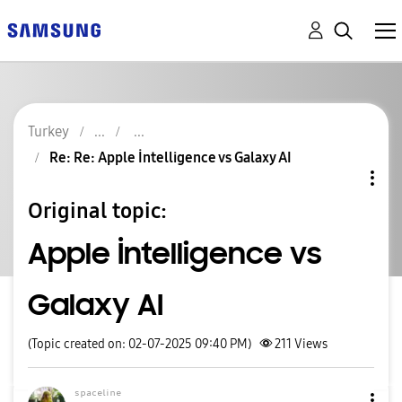
Turkey
Re: Re: Apple İntelligence vs Galaxy AI
Original topic:
Apple İntelligence vs
Galaxy AI
(Topic created on: 02-07-2025 09:40 PM)
211
Views
ˢᵖᵃᶜᵉˡⁱⁿᵉ