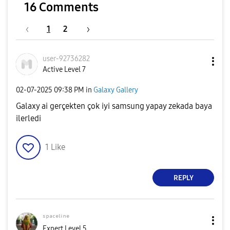
16 Comments
1
2
user-92736282
Active Level 7
‎02-07-2025
09:38 PM
in
Galaxy Gallery
Galaxy ai gerçekten çok iyi samsung yapay zekada baya
ilerledi
1
Like
REPLY
ˢᵖᵃᶜᵉˡⁱⁿᵉ
Expert Level 5