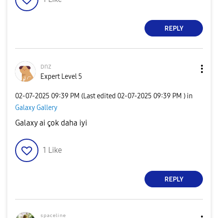
REPLY
ᴅnz
Expert Level 5
‎02-07-2025
09:39 PM
(Last edited
‎02-07-2025
09:39 PM
) in
Galaxy Gallery
Galaxy ai çok daha iyi
1
Like
REPLY
ˢᵖᵃᶜᵉˡⁱⁿᵉ