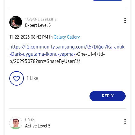
ᴛᴀᴠşᴀɴʟɪʟᴇʙʟᴇʙi
si
Expert Level 5
‎11-22-2025
08:42 PM
in
Galaxy Gallery
https://r2.community.samsung.com/t5/Diğer/Karanlık
-Dark-uygulama-ikonu-yapma-️
-One-Ui-4/td-
p/20295078?src=ShareByUserCM
1
Like
REPLY
0638
Active Level 5