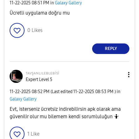
‎11-22-2025
08:51 PM
in
Galaxy Gallery
Ücretli uygulama doğru mu
0
Likes
REPLY
ᴛᴀᴠşᴀɴʟɪʟᴇʙʟᴇʙi
si
Expert Level 5
‎11-22-2025
08:52 PM
(Last edited
‎11-22-2025
08:53 PM
) in
Galaxy Gallery
Evt, isterseniz ücretsiz indirebilirsin apk olarak ama
güvenilir olur mu bilemem kendi sorumluluğun 🤷
1
Like