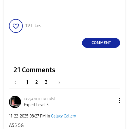
19
Likes
COMMENT
21 Comments
1
2
3
ᴛᴀᴠşᴀɴʟɪʟᴇʙʟᴇʙi
si
Expert Level 5
‎11-22-2025
08:27 PM
in
Galaxy Gallery
A55 5G