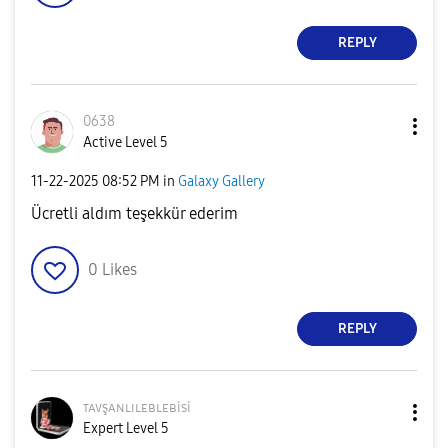
REPLY
0638
Active Level 5
‎11-22-2025
08:52 PM
in
Galaxy Gallery
Ücretli aldım teşekkür ederim
0
Likes
REPLY
ᴛᴀᴠşᴀɴʟɪʟᴇʙʟᴇʙi
si
Expert Level 5