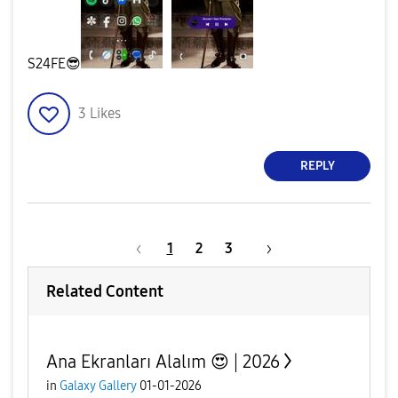
S24FE
😎
3
Likes
REPLY
1
2
3
Related Content
Ana Ekranları Alalım 😍 | 2026
in
Galaxy Gallery
01-01-2026