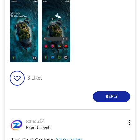
3
Likes
REPLY
serhatz04
Expert Level 5
‎11-22-2025
08:28 PM
in
Galaxy Gallery