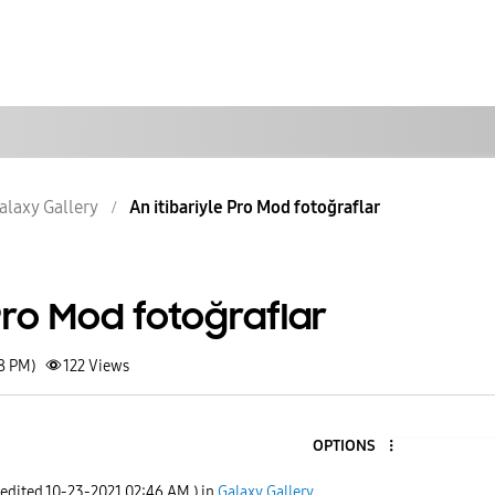
alaxy Gallery
An itibariyle Pro Mod fotoğraflar
 Pro Mod fotoğraflar
08 PM)
122
Views
OPTIONS
 edited
‎10-23-2021
02:46 AM
) in
Galaxy Gallery