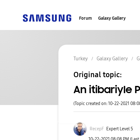
Forum
Galaxy Gallery
Turkey
Galaxy Gallery
G
Original topic:
An itibariyle
(Topic created on: 10-22-2021 08:
RecepF
Expert Level 5
‎10-22-2021
08:08 PM
(Last