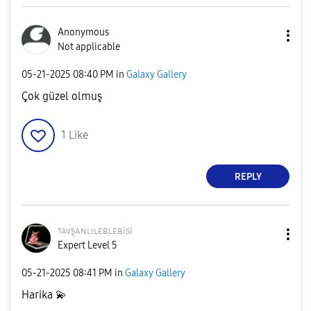
Anonymous
Not applicable
‎05-21-2025
08:40 PM
in
Galaxy Gallery
Çok güzel olmuş
1
Like
REPLY
ᴛᴀᴠşᴀɴʟɪʟᴇʙʟᴇʙi
si
Expert Level 5
‎05-21-2025
08:41 PM
in
Galaxy Gallery
Harika
💫