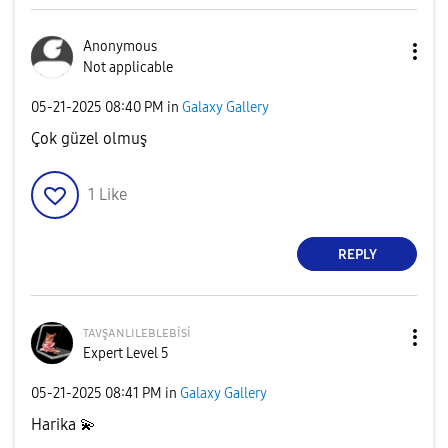
Anonymous
Not applicable
‎05-21-2025
08:40 PM
in
Galaxy Gallery
Çok güzel olmuş
1
Like
REPLY
ᴛᴀᴠşᴀɴʟɪʟᴇʙʟᴇʙi
si
Expert Level 5
‎05-21-2025
08:41 PM
in
Galaxy Gallery
Harika
💫