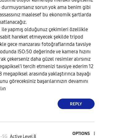
de durmuyorsanız sorun yok ama benim gibi
assassınız maalesef bu ekonomik şartlarda
katlanacağız.
ile yapmış olduğunuz çekimleri özellikle
 sabit hareket etmeyecek şekilde tripod
ikle gece manzarası fotoğraflarında tavsiye
odunda ISO:50 değerinde ve kamera hızını
ak çekerseniz daha güzel resimler alırsınız
gapiksel'i tercih etmenizi tavsiye ederim 12
8 megapiksel arasında yaklaştırınca bayağı
nu göreceksiniz başarılarınızın devamını
lın
REPLY
OPTIONS
4-5G
Active Level 8