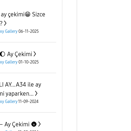
 ay çekimi😁 Sizce
l?
xy Gallery
06-11-2025
🌔 Ay Çekimi
xy Gallery
01-10-2025
I AY...A34 ile ay
mi yaparken...
xy Gallery
11-09-2024
– Ay Çekimi 🌚