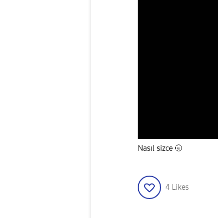
Nasıl sizce
🌝
4
Likes