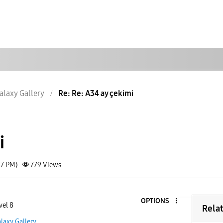
alaxy Gallery
Re: Re: A34 ay çekimi
i
37 PM)
779
Views
OPTIONS
vel 8
Rela
laxy Gallery