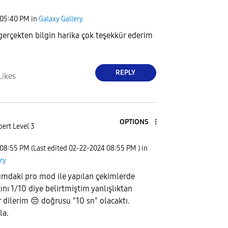
05:40 PM
in
Galaxy Gallery
çekten bilgin harika çok teşekkür ederim
REPLY
Likes
OPTIONS
ert Level 3
08:55 PM
(Last edited
‎02-22-2024
08:55 PM
) in
ry
mdaki pro mod ile yapılan çekimlerde
ını 1/10 diye belirtmiştim yanlışlıktan
r dilerim
😔
doğrusu "10 sn" olacaktı.
la.