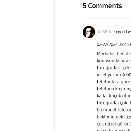
5 Comments
KEMSA
Expert Le
‎02-22-2024
05:33
Merhaba, ben de 
konusunda biraz
fotoğrafları ,çek
inceliyorum A34'
telefonlara göre 
telefona koymuş o
kadar küçük olurs
fotoğraflar çok d
bu model telefon
beklememek lazı
çok güzel görünü
pikselleşme ve 