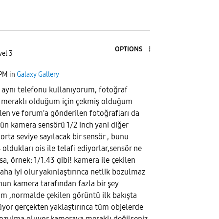
OPTIONS
vel 3
 PM
in
Galaxy Gallery
aynı telefonu kullanıyorum, fotoğraf
 meraklı olduğum için çekmiş olduğum
ilen ve forum'a gönderilen fotoğrafları da
ün kamera sensörü 1/2 inch yani diğer
orta seviye sayılacak bir sensör , bunu
ldukları ois ile telafi ediyorlar,sensör ne
a, örnek: 1/1.43 gibi! kamera ile çekilen
aha iyi olur yakınlaştırınca netlik bozulmaz
un kamera tarafından fazla bir şey
m ,normalde çekilen görüntü ilk bakışta
yor gerçekten yaklaştırınca tüm objelerde
bozulma oluyor kameraya meraklı değilseniz