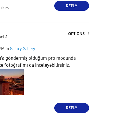
REPLY
Likes
OPTIONS
vel 3
 PM
in
Galaxy Gallery
m'a göndermiş olduğum pro modunda
e fotoğrafımı da inceleyebilirsiniz.
REPLY