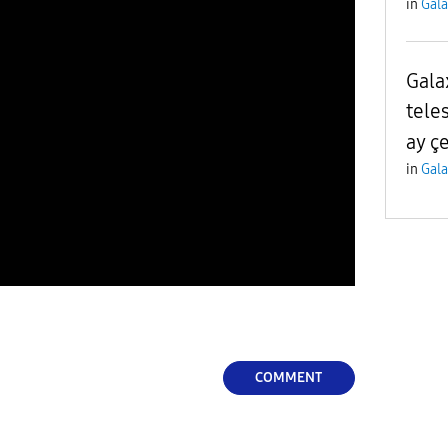
in
Gala
Gala
tele
ay ç
in
Gala
COMMENT