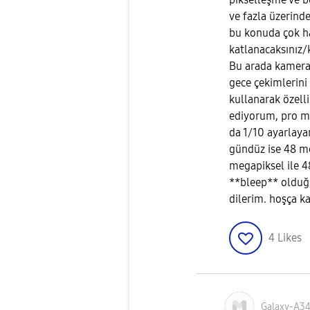
ve fazla üzerin
bu konuda çok h
katlanacaksınız/
Bu arada kamera 
gece çekimlerini
kullanarak özell
ediyorum, pro m
da 1/10 ayarlayar
gündüz ise 48 me
megapiksel ile 4
**bleep** olduğu
dilerim. hoşça ka
4
Likes
Galaxy-A3