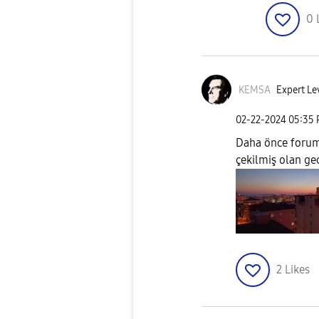
0
KEMSA
Expert Le
‎02-22-2024
05:35
Daha önce foru
çekilmiş olan gec
2
Likes