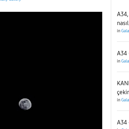
A34,
nası
in
Gala
A34 
in
Gala
KANL
çeki
in
Gala
A34 