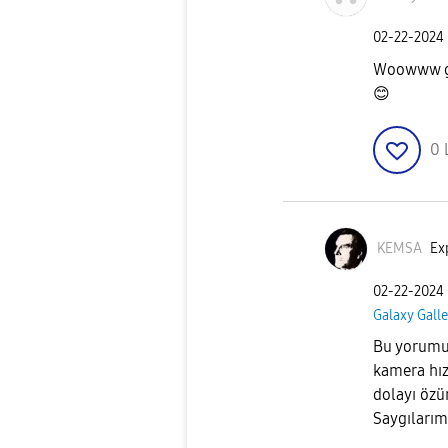
‎02-22-2024
Woowww ger
😊
0
KEMSA
Exp
‎02-22-2024
Galaxy Galle
Bu yorumu
kamera hız
dolayı özü
Saygılarım