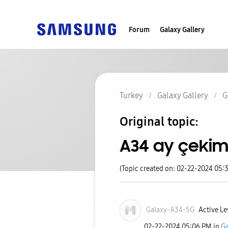
Forum
Galaxy Gallery
Turkey
Galaxy Gallery
G
Original topic:
A34 ay çekim
(Topic created on: 02-22-2024 05:
Galaxy-A34-5G
Active Le
‎02-22-2024
05:06 PM
in
Ga