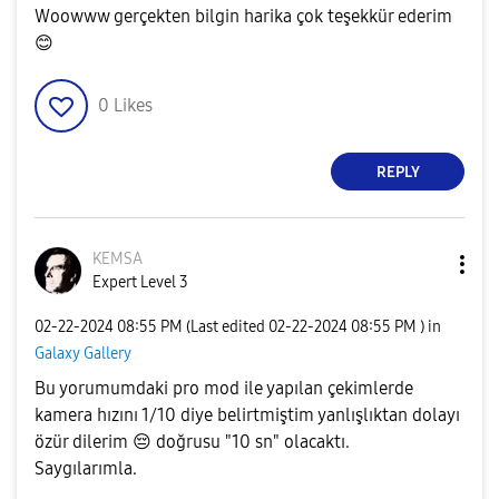
Woowww gerçekten bilgin harika çok teşekkür ederim
😊
0
Likes
REPLY
KEMSA
Expert Level 3
‎02-22-2024
08:55 PM
(Last edited
‎02-22-2024
08:55 PM
) in
Galaxy Gallery
Bu yorumumdaki pro mod ile yapılan çekimlerde
kamera hızını 1/10 diye belirtmiştim yanlışlıktan dolayı
özür dilerim
😔
doğrusu "10 sn" olacaktı.
Saygılarımla.