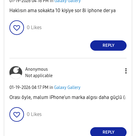
‎01-19-2026
04:16 PM
in
Galaxy Gallery
Haklısın ama sokakta 10 kişiye sor 8i iphone der ya
0
Likes
REPLY
Anonymous
Not applicable
‎01-19-2026
04:17 PM
in
Galaxy Gallery
Orası öyle, malum iPhone'un marka algısı daha güçlü (:
0
Likes
REPLY