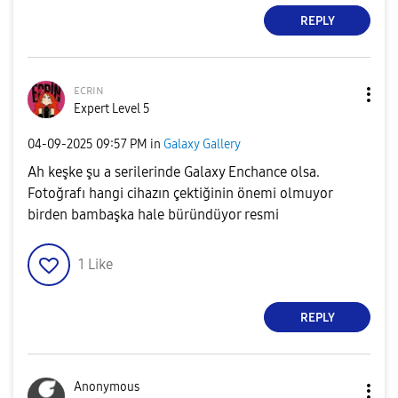
REPLY
ᴇᴄʀɪɴ
Expert Level 5
‎04-09-2025
09:57 PM
in
Galaxy Gallery
Ah keşke şu a serilerinde Galaxy Enchance olsa.
Fotoğrafı hangi cihazın çektiğinin önemi olmuyor
birden bambaşka hale büründüyor resmi
1
Like
REPLY
Anonymous