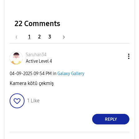
22 Comments
1
2
3
Saruhan34
Active Level 4
‎04-09-2025
09:54 PM
in
Galaxy Gallery
Kamera kötü çekmiş
1
Like
REPLY