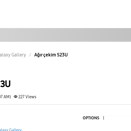
alaxy Gallery
Ağır çekim S23U
23U
07 AM)
227
Views
OPTIONS
laxy Gallery