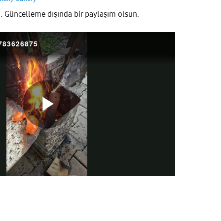
. Güncelleme dışında bir paylaşım olsun.
783626875
P
l