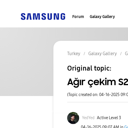
Forum
Galaxy Gallery
Turkey
Galaxy Gallery
G
Original topic:
Ağır çekim S
(Topic created on: 04-16-2025 09:
YedYed
Active Level 3
‎04-16-2025
09:07 AM
in
Ga