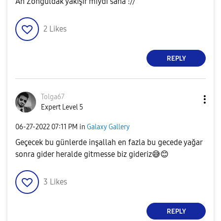
Ah Zonguldak yakışır mıydı sana ://
2
Likes
REPLY
Tolga67
Expert Level 5
‎06-27-2022
07:11 PM
in
Galaxy Gallery
Geçecek bu günlerde inşallah en fazla bu gecede yağar
sonra gider heralde gitmesse biz gideriz
😅
😊
3
Likes
REPLY