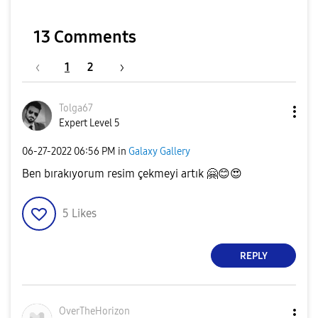
13 Comments
1
2
Tolga67
Expert Level 5
‎06-27-2022
06:56 PM
in
Galaxy Gallery
Ben bırakıyorum resim çekmeyi artık
🤗
😊
😍
5
Likes
REPLY
OverTheHorizon