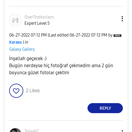
OverTheHorizon
Expert Level 5
‎06-27-2022
07:12 PM
(Last edited
‎06-27-2022
07:12 PM
by
Karasu
) in
Galaxy Gallery
İnşallah geçecek :)
Bugün nerdeyse hiç fotoğraf çekmedim ama 2 gün
boyunca güzel fotolar çektim
2
Likes
REPLY
Tolga67