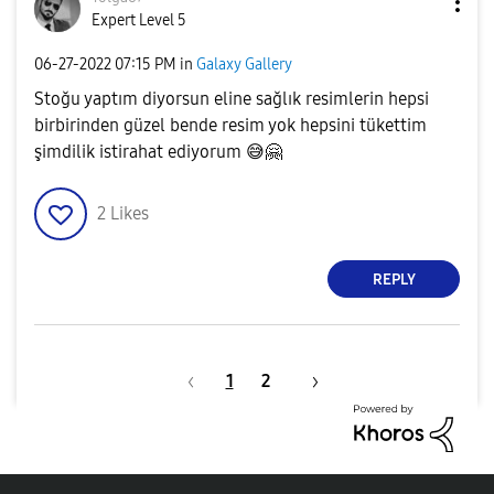
Expert Level 5
‎06-27-2022
07:15 PM
in
Galaxy Gallery
Stoğu yaptım diyorsun eline sağlık resimlerin hepsi
birbirinden güzel bende resim yok hepsini tükettim
şimdilik istirahat ediyorum
😅
🤗
2
Likes
REPLY
1
2