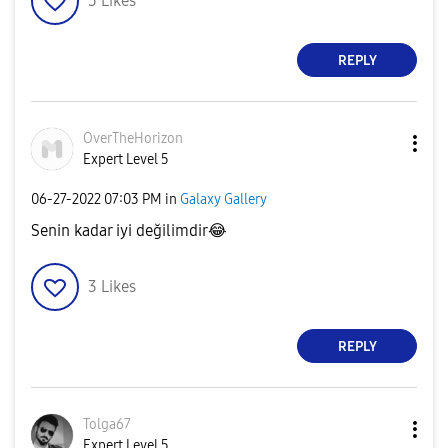
5
Likes
REPLY
OverTheHorizon
Expert Level 5
‎06-27-2022
07:03 PM
in
Galaxy Gallery
Senin kadar iyi değilimdir
😂
3
Likes
REPLY
Tolga67
Expert Level 5