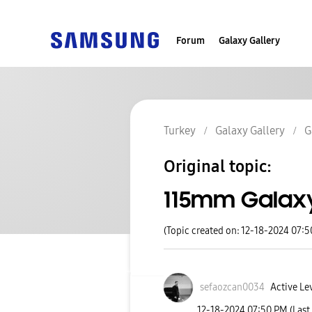
Forum
Galaxy Gallery
Turkey
Galaxy Gallery
G
Original topic:
115mm Galaxy 
(Topic created on: 12-18-2024 07:
sefaozcan0034
Active Le
‎12-18-2024
07:50 PM
(Last