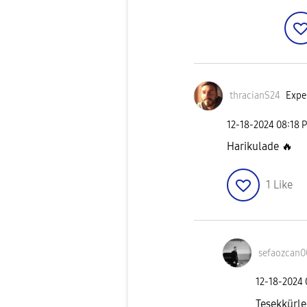
thracianS24
Exper
‎12-18-2024
08:18 
Harikulade
🔥
1
Like
sefaozcan
‎12-18-2024
Teşekkürl