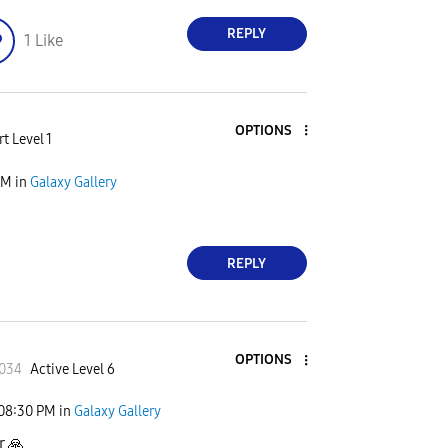
REPLY
1
Like
OPTIONS
t Level 1
PM
in
Galaxy Gallery
REPLY
OPTIONS
0034
Active Level 6
08:30 PM
in
Galaxy Gallery
er
🙏