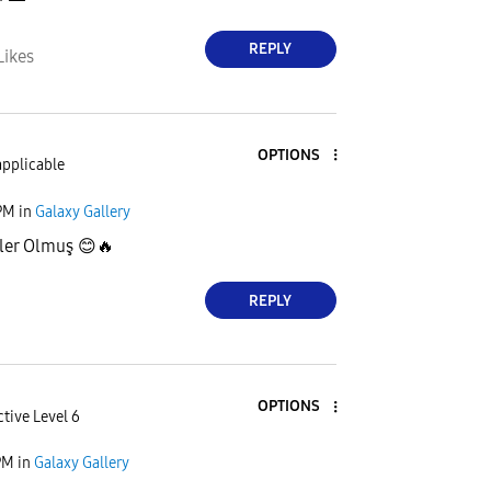
REPLY
Likes
OPTIONS
applicable
PM
in
Galaxy Gallery
mler Olmuş
😊
🔥
REPLY
OPTIONS
tive Level 6
PM
in
Galaxy Gallery