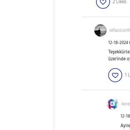
2
Likes
sefaozcan
‎12-18-2024
Teşekkürl
üzerinde 
1
L
Ker
‎12-1
Ayne