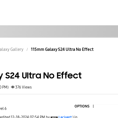
alaxy Gallery
115mm Galaxy S24 Ultra No Effect
S24 Ultra No Effect
50 PM)
376
Views
OPTIONS
vel 6
 edited
‎12-18-2024
07:54 PM
by
Lacivert
) in