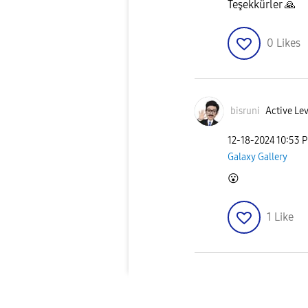
Teşekkürler
🙏
0
Likes
bisruni
Active Lev
‎12-18-2024
10:53 
Galaxy Gallery
😮
1
Like