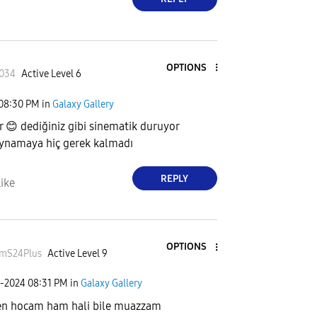
OPTIONS
0034
Active Level 6
08:30 PM
in
Galaxy Gallery
er
😊
dediğiniz gibi sinematik duruyor
oynamaya hiç gerek kalmadı
REPLY
ike
OPTIONS
emS24Plus
Active Level 9
8-2024
08:31 PM
in
Galaxy Gallery
n hocam ham hali bile muazzam