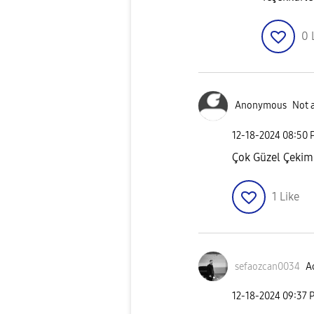
0
Anonymous
Not 
‎12-18-2024
08:50 
Çok Güzel Çeki
1
Like
sefaozcan0034
Ac
‎12-18-2024
09:37 