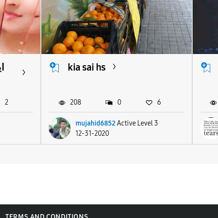
ا
kia sai hs
2
208
0
6
mujahid6852
Active Level 3
12-31-2020
TERMS AND CONDITIONS