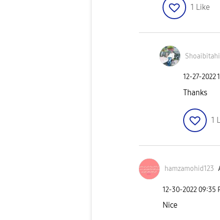
1
Like
Shoaibitahi
‎12-27-2022
Thanks
1
L
hamzamohid123
‎12-30-2022
09:35
Nice