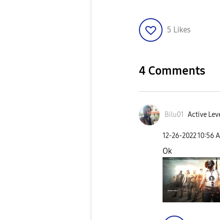
5
Likes
4 Comments
Bilu01
Active Leve
‎12-26-2022
10:56 
Ok