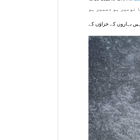
 نومبر ہو دسمبر ہو
ں بہاروں کے خزاؤں کے