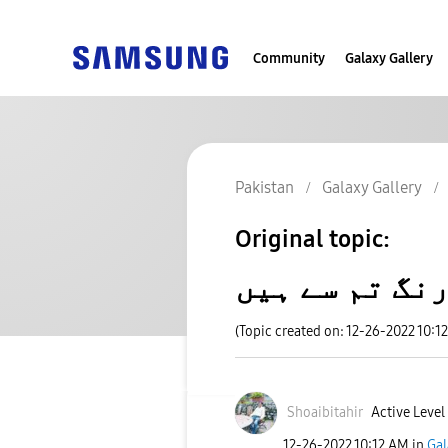
Community
Galaxy Gallery
Pakistan
Galaxy Gallery
Original topic:
رنگ تم سے ہیں
(Topic created on: 12-26-2022 10:1
Shoaibitahir
Active Level
‎12-26-2022
10:12 AM
in
Gal