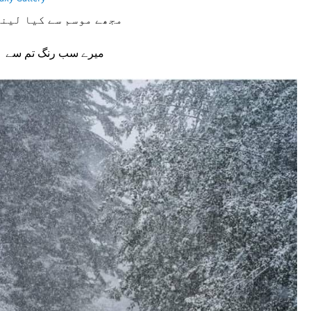
مجھے موسم سے کیا لینا
میرے سب رنگ تم سے ہی