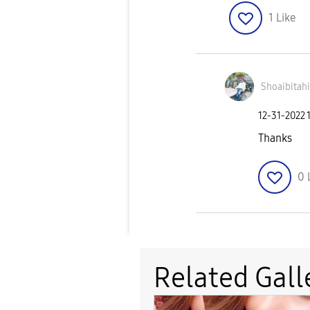
1
Like
Shoaibitahi
‎12-31-2022
Thanks
0
Related Gall