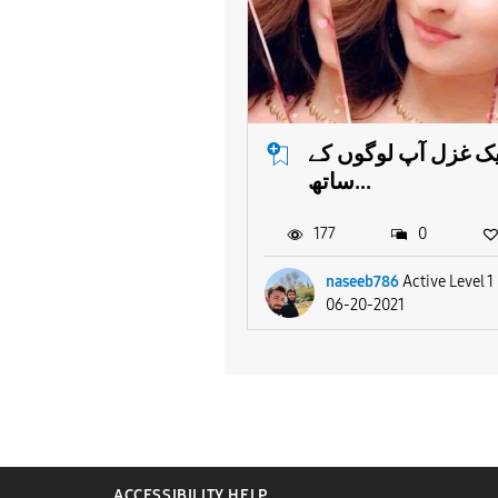
یک غزل آپ لوگوں کے
ساتھ...
177
0
naseeb786
Active Level 1
06-20-2021
ACCESSIBILITY HELP