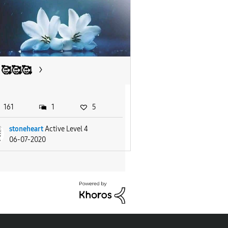
🥰🥰🥰
161
1
5
stoneheart
Active Level 4
06-07-2020