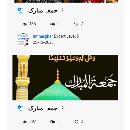
جمعہ مبارک
166
2
7
hmhasghar
Expert Level 3
05-15-2025
جمعہ مبارک
297
5
4