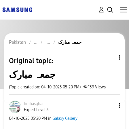
Pakistan
جمعہ مبارک
Original topic:
جمعہ مبارک
(Topic created on: 04-10-2025 05:20 PM)
139
Views
hmhasghar
Expert Level 3
‎04-10-2025
05:20 PM
in
Galaxy Gallery