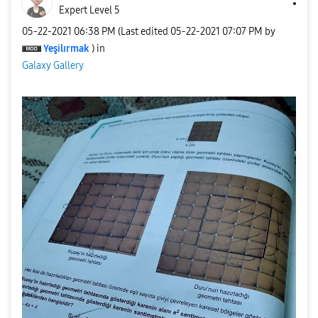
Expert Level 5
‎05-22-2021
06:38 PM
(Last edited
‎05-22-2021
07:07 PM
by
Yeşilırmak
) in
Galaxy Gallery