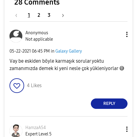
28 Comments
1
2
3
Anonymous
Not applicable
‎05-22-2021
06:45 PM
in
Galaxy Gallery
Vay be eskiden böyle karmaşık sorular yoktu
zamanımızda demek ki yeni nesle çok yükleniyorlar
😅
4
Likes
REPLY
HamzaA54
Expert Level 5