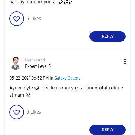
hafızayı dolduruyor lar
🙂
🙂
🙂
5
Likes
REPLY
HamzaA54
Expert Level 5
‎05-22-2021
06:52 PM
in
Galaxy Gallery
Aynen öyle
😊
LGS den sonra yaz tatilinde kitabı elime
almam
😅
5
Likes
REPLY