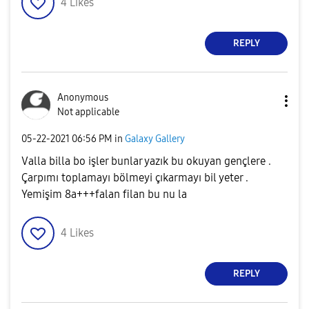
4
Likes
REPLY
Anonymous
Not applicable
‎05-22-2021
06:56 PM
in
Galaxy Gallery
Valla billa bo işler bunlar yazık bu okuyan gençlere .
Çarpımı toplamayı bölmeyi çıkarmayı bil yeter .
Yemişim 8a+++falan filan bu nu la
4
Likes
REPLY