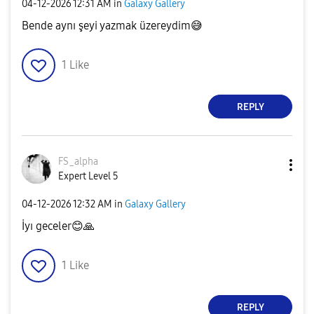
‎04-12-2026
12:31 AM
in
Galaxy Gallery
Bende aynı şeyi yazmak üzereydim
😅
1
Like
REPLY
FS_alpha
Expert Level 5
‎04-12-2026
12:32 AM
in
Galaxy Gallery
İyı geceler
😊
🙏
1
Like
REPLY