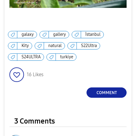
galaxy
gallery
İstanbul
Kity
natural
S22Ultra
S24ULTRA
turkiye
16
Likes
COMMENT
3 Comments