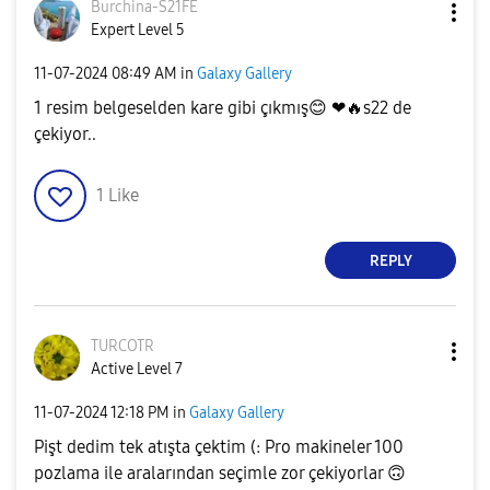
Burchina-S21FE
Expert Level 5
‎11-07-2024
08:49 AM
in
Galaxy Gallery
1 resim belgeselden kare gibi çıkmış
😊
❤
🔥
s22 de
çekiyor..
1
Like
REPLY
TURCOTR
Active Level 7
‎11-07-2024
12:18 PM
in
Galaxy Gallery
Pişt dedim tek atışta çektim (: Pro makineler 100
pozlama ile aralarından seçimle zor çekiyorlar
🙃