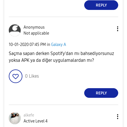
REPLY
Anonymous
Not applicable
‎10-01-2020
07:45 PM
in
Galaxy A
Saçma sapan derken Spotify'dan mı bahsediyorsunuz
yoksa APK ya da diğer uygulamalardan mı?
0
Likes
REPLY
alkefe
Active Level 4