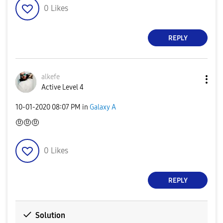
0
Likes
REPLY
alkefe
Active Level 4
‎10-01-2020
08:07 PM
in
Galaxy A
🤨🤨🤨
0
Likes
REPLY
Solution