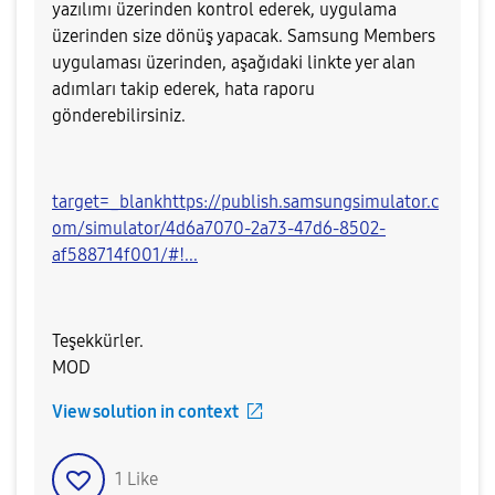
yazılımı üzerinden kontrol ederek, uygulama
üzerinden size dönüş yapacak. Samsung Members
uygulaması üzerinden, aşağıdaki linkte yer alan
adımları takip ederek, hata raporu
gönderebilirsiniz.
target=_blankhttps://publish.samsungsimulator.c
om/simulator/4d6a7070-2a73-47d6-8502-
af588714f001/#!...
Teşekkürler.
MOD​
View solution in context
1
Like