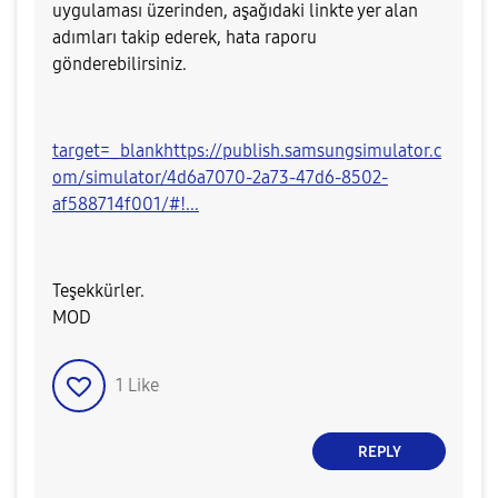
uygulaması üzerinden, aşağıdaki linkte yer alan
adımları takip ederek, hata raporu
gönderebilirsiniz.
target=_blankhttps://publish.samsungsimulator.c
om/simulator/4d6a7070-2a73-47d6-8502-
af588714f001/#!...
Teşekkürler.
MOD​
1
Like
REPLY