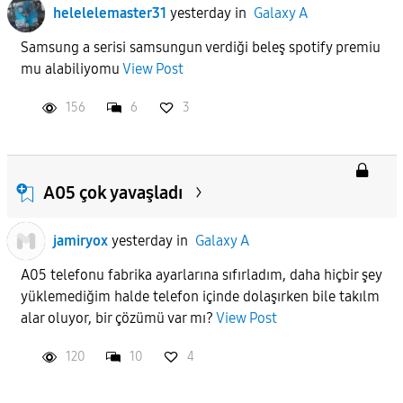
helelelemaster31
yesterday
in
Galaxy A
Samsung a serisi samsungun verdiği beleş spotify premiu
mu alabiliyomu
View Post
156
6
3
A05 çok yavaşladı
jamiryox
yesterday
in
Galaxy A
A05 telefonu fabrika ayarlarına sıfırladım, daha hiçbir şey
yüklemediğim halde telefon içinde dolaşırken bile takılm
alar oluyor, bir çözümü var mı?
View Post
120
10
4