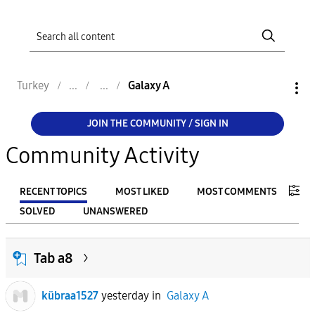
Turkey
Galaxy A
JOIN THE COMMUNITY / SIGN IN
Community Activity
RECENT TOPICS
MOST LIKED
MOST COMMENTS
SOLVED
UNANSWERED
FILTER:
Tab a8
From
kübraa1527
yesterday
in
Galaxy A
To