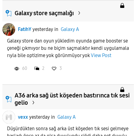
Galaxy store saçmalığı
FatihY
yesterday
in
Galaxy A
Galaxy store dan oyun yükledim oyunda game booster se
çeneği çıkmıyor bu ne biçim saçmalıktır kendi uygulamala
rıyla bile optizime yok görünmüyor yok
View Post
60
2
3
A36 arka sağ üst köşeden bastırınca tık sesi
gelio
vexx
yesterday
in
Galaxy A
Düşürdükten sonra sağ arka üst köşeden tık sesi gelmeye
başladı önce az da olsa duyuluodu şiödi daha net duyulu