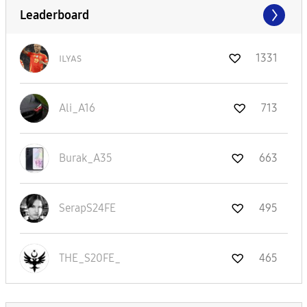
Leaderboard
ɪʟʏᴀs
1331
Ali_A16
713
Burak_A35
663
SerapS24FE
495
THE_S20FE_
465