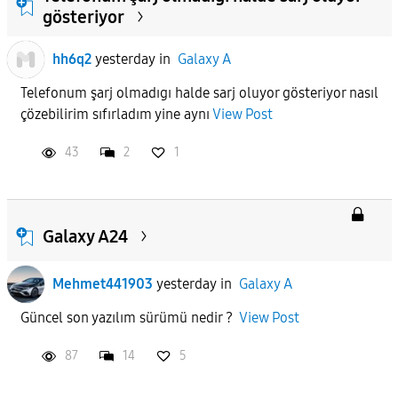
gösteriyor
hh6q2
yesterday
in
Galaxy A
Telefonum şarj olmadıgı halde sarj oluyor gösteriyor nasıl
çözebilirim sıfırladım yine aynı
View Post
43
2
1
Galaxy A24
Mehmet441903
yesterday
in
Galaxy A
Güncel son yazılım sürümü nedir ?
View Post
87
14
5