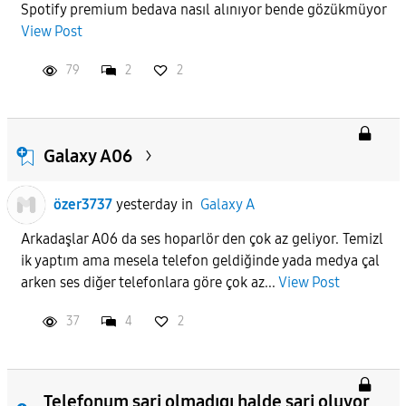
Spotify premium bedava nasıl alınıyor bende gözükmüyor
View Post
APPLY
79
2
2
Galaxy A06
özer3737
yesterday
in
Galaxy A
Arkadaşlar A06 da ses hoparlör den çok az geliyor. Temizl
ik yaptım ama mesela telefon geldiğinde yada medya çal
arken ses diğer telefonlara göre çok az...
View Post
37
4
2
Telefonum şarj olmadıgı halde sarj oluyor