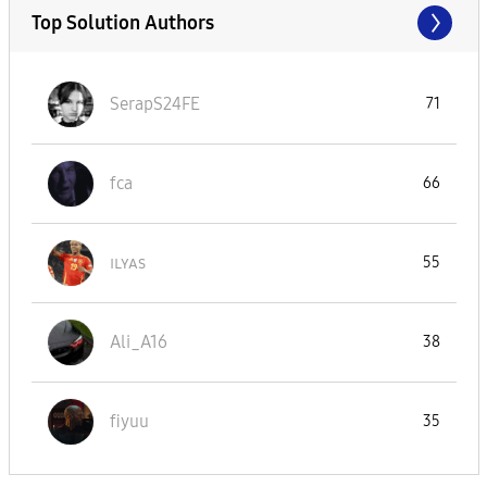
Top Solution Authors
SerapS24FE
71
fca
66
ɪʟʏᴀs
55
Ali_A16
38
fiyuu
35