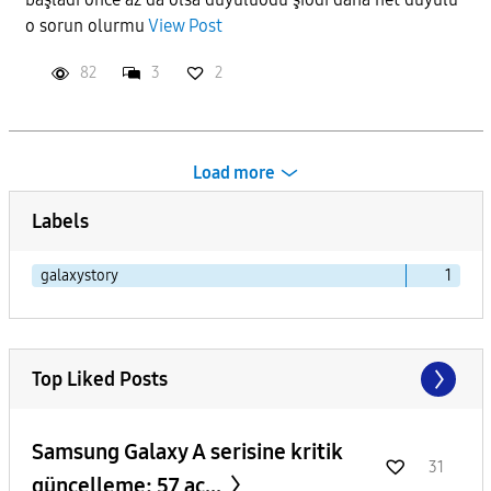
o sorun olurmu
View Post
82
3
2
Load more
Labels
galaxystory
1
Top Liked Posts
Samsung Galaxy A serisine kritik
31
güncelleme: 57 aç...