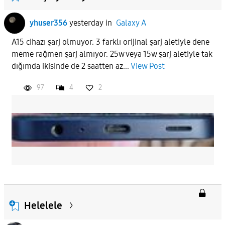
yhuser356
yesterday
in
Galaxy A
A15 cihazı şarj olmuyor. 3 farklı orijinal şarj aletiyle dene
meme rağmen şarj almıyor. 25w veya 15w şarj aletiyle tak
dığımda ikisinde de 2 saatten az...
View Post
97
4
2
Helelele