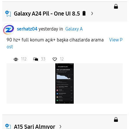
Galaxy A24 Pil - One UI 8.5 🔋
serhatz04
yesterday
in
Galaxy A
90 hz+ full konum açık+ başka cihazlarda arama
View P
ost
112
33
12
A15 Şarj Almıyor