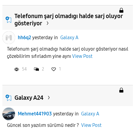
Telefonum şarj olmadıgı halde sarj oluyor
gösteriyor
hh6q2
yesterday
in
Galaxy A
Telefonum şarj olmadıgı halde sarj oluyor gösteriyor nasıl
çözebilirim sıfırladım yine aynı
View Post
54
2
1
Galaxy A24
Mehmet441903
yesterday
in
Galaxy A
Güncel son yazılım sürümü nedir ?
View Post