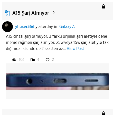
A15 Şarj Almıyor
yhuser356
yesterday
in
Galaxy A
A15 cihazı şarj olmuyor. 3 farklı orijinal şarj aletiyle dene
meme rağmen şarj almıyor. 25w veya 15w şarj aletiyle tak
dığımda ikisinde de 2 saatten az...
View Post
106
4
2