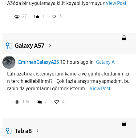
A36da bir uygulamaya kilit koyabiliyormuyuz
View Post
27
1
3
APPLY
Galaxy A57
EmirhanGalaxyA25
10 hours ago
in
Galaxy A
Lafı uzatmak istemiyorum kamera ve günlük kullanım içi
n tercih edilebilir mi? Çok fazla araştırma yapmadım, bu
ranın da yorumlarını görmek isterim...
View Post
106
7
4
Tab a8