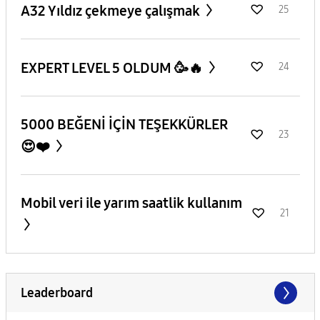
A32 Yıldız çekmeye çalışmak
25
EXPERT LEVEL 5 OLDUM 🥳🔥
24
5000 BEĞENİ İÇİN TEŞEKKÜRLER
23
😍❤️
Mobil veri ile yarım saatlik kullanım
21
Leaderboard