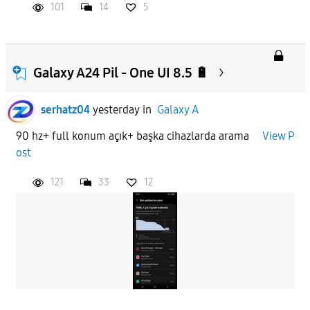
101
14
5
Galaxy A24 Pil - One UI 8.5 🔋
serhatz04
yesterday
in
Galaxy A
90 hz+ full konum açık+ başka cihazlarda arama
View P
ost
121
33
12