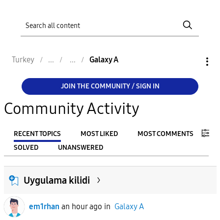
Turkey
Galaxy A
JOIN THE COMMUNITY / SIGN IN
Community Activity
RECENT TOPICS
MOST LIKED
MOST COMMENTS
SOLVED
UNANSWERED
FILTER:
Uygulama kilidi
From
em1rhan
an hour ago
in
Galaxy A
To