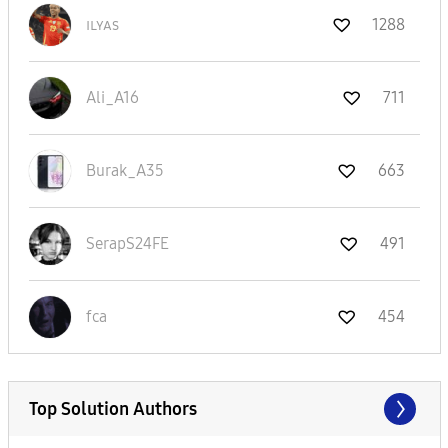
ɪʟʏᴀs
1288
Ali_A16
711
Burak_A35
663
SerapS24FE
491
fca
454
Top Solution Authors