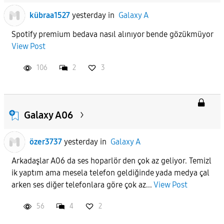
kübraa1527
yesterday
in
Galaxy A
Spotify premium bedava nasıl alınıyor bende gözükmüyor
View Post
106
2
3
Galaxy A06
özer3737
yesterday
in
Galaxy A
Arkadaşlar A06 da ses hoparlör den çok az geliyor. Temizl
ik yaptım ama mesela telefon geldiğinde yada medya çal
arken ses diğer telefonlara göre çok az...
View Post
56
4
2