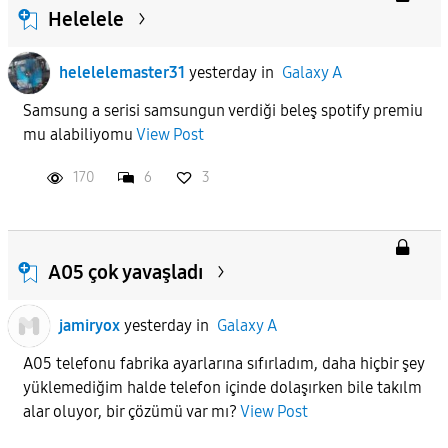
Helelele
helelelemaster31
yesterday
in
Galaxy A
Samsung a serisi samsungun verdiği beleş spotify premiu
mu alabiliyomu
View Post
170
6
3
A05 çok yavaşladı
jamiryox
yesterday
in
Galaxy A
A05 telefonu fabrika ayarlarına sıfırladım, daha hiçbir şey
yüklemediğim halde telefon içinde dolaşırken bile takılm
alar oluyor, bir çözümü var mı?
View Post