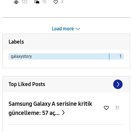
122
10
4
Load more
Labels
galaxystory
1
Top Liked Posts
Samsung Galaxy A serisine kritik
31
güncelleme: 57 aç...