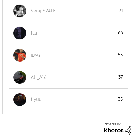
SerapS24FE
71
fca
66
ɪʟʏᴀs
55
Ali_A16
37
fiyuu
35