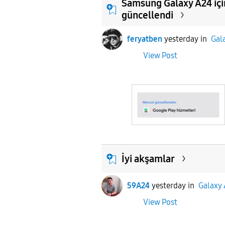
Samsung Galaxy A24 içi
güncellendi
feryatben
yesterday
in
Gal
View Post
İyi akşamlar
59A24
yesterday
in
Galaxy 
View Post