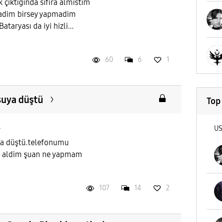
 çıktığında sifira almistim
madim birsey yapmadim
ataryası da iyi hizli...
60
6
1
suya düştü
Top
A
U
ya düştü.telefonumu
i aldim şuan ne yapmam
107
14
2