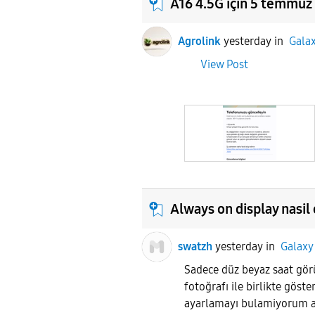
A16 4.5G için 5 temmuz
Agrolink
yesterday
in
Gala
View Post
Always on display nasil
swatzh
yesterday
in
Galaxy
Sadece düz beyaz saat görü
fotoğrafı ile birlikte göste
ayarlamayı bulamiyorum 