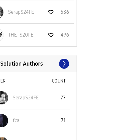
SerapS24FE
536
THE_S20FE_
496
 Solution Authors
SER
COUNT
SerapS24FE
77
fca
71