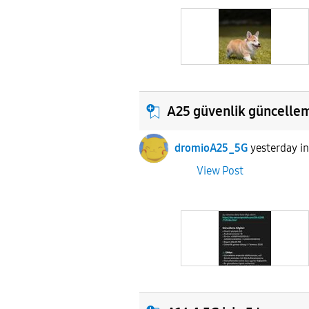
A25 güvenlik güncellem
dromioA25_5G
yesterday
i
View Post