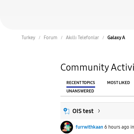
Turkey
Forum
Akıllı Telefonlar
Galaxy A
Community Activi
RECENT TOPICS
MOST LIKED
UNANSWERED
From
FILTER:
OIS test
furrwithkaan
6 hours ago
i