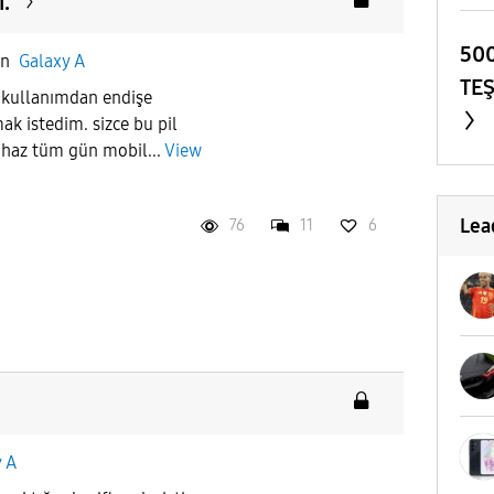
ı.
500
in
Galaxy A
TE
il kullanımdan endişe
mak istedim. sizce bu pil
ihaz tüm gün mobil...
View
Lea
76
11
6
 A