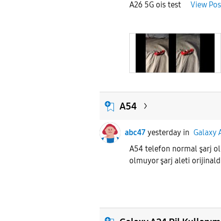
A26 5G ois test
View Pos
A54
abc47
yesterday
in
Galaxy 
A54 telefon normal şarj ol
olmuyor şarj aleti orijina