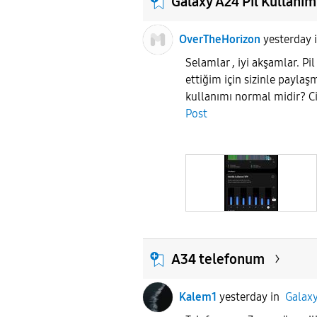
Galaxy A24 Pil Kullanım
OverTheHorizon
yesterday
Selamlar , iyi akşamlar. P
ettiğim için sizinle paylaş
kullanımı normal midir? C
Post
A34 telefonum
Kalem1
yesterday
in
Galaxy