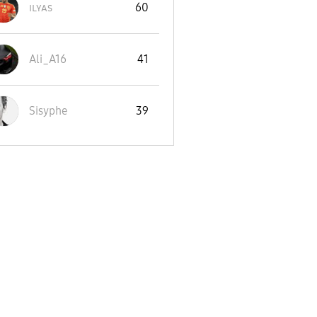
ɪʟʏᴀs
60
Ali_A16
41
Sisyphe
39