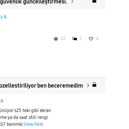
 güvenlik güncelleştirmesi.
xy A
52
2
4
 ozellestiriliyor ben beceremedim
 A
nüyor s25 teki gibi ekran
rme ya da saat stili rengi
a57 benimki
View Post