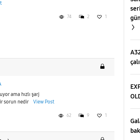
t
ser
74
2
1
gün
A32
çal
A
EXP
uyor ama hızlı şarj
OL
ldir sorun nedir
View Post
62
9
1
Gal
bak