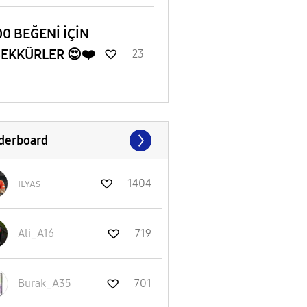
0 BEĞENİ İÇİN
ŞEKKÜRLER 😍❤️
23
derboard
ɪʟʏᴀs
1404
Ali_A16
719
Burak_A35
701