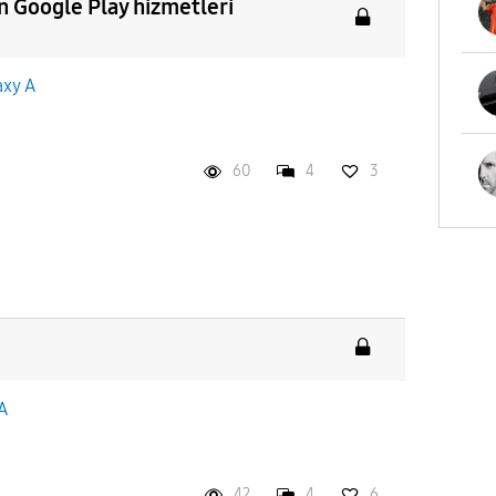
n Google Play hizmetleri
axy A
60
4
3
A
42
4
6