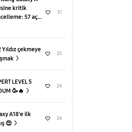
isine kritik
31
celleme: 57 aç...
 Yıldız çekmeye
25
ışmak
ERT LEVEL 5
24
DUM 🥳🔥
axy A18'e ilk
24
ış 😍