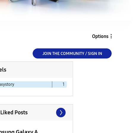
Options
JOIN THE COMMUNITY / SIGN IN
els
axystory
1
 Liked Posts
sung Galaxy A