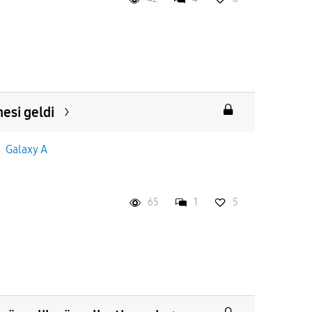
esi geldi
n
Galaxy A
65
1
5