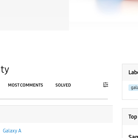
ty
Lab
MOST COMMENTS
SOLVED
gal
To
APPLY
Top
n
Galaxy A
Sam