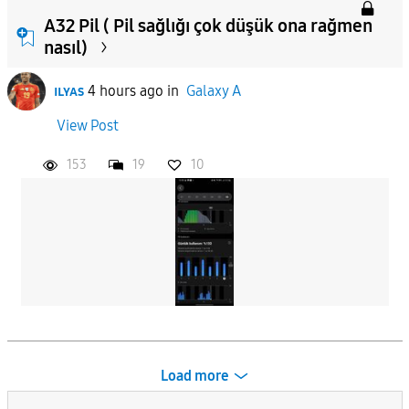
A32 Pil ( Pil sağlığı çok düşük ona rağmen
nasıl)
ɪʟʏᴀs
4 hours ago
in
Galaxy A
View Post
153
19
10
Load more