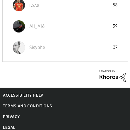
ɪʟʏᴀs
58
Ali_A16
39
Sisyphe
37
ACCESSIBILITY HELP
TERMS AND CONDITIONS
PRIVACY
LEGAL