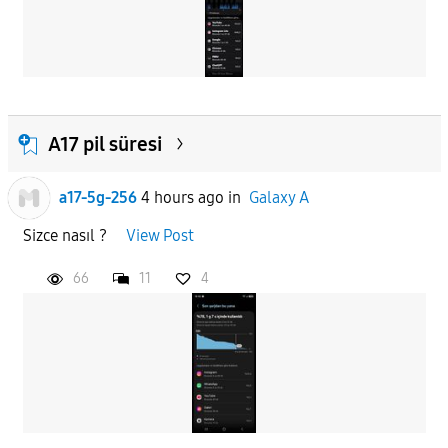
A17 pil süresi
a17-5g-256
4 hours ago
in
Galaxy A
Sizce nasıl ?
View Post
66
11
4