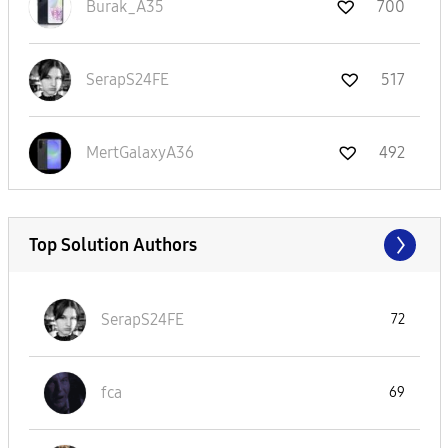
Burak_A35
700
SerapS24FE
517
MertGalaxyA36
492
Top Solution Authors
SerapS24FE
72
fca
69