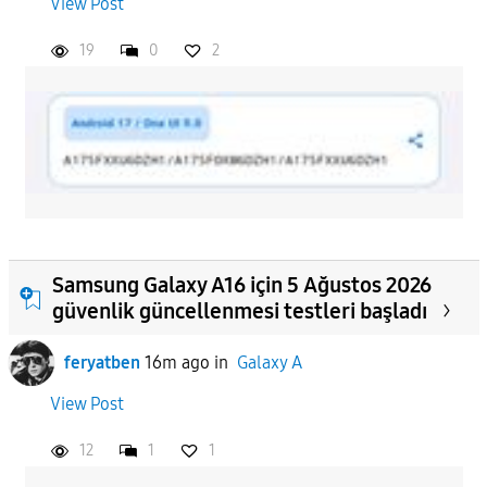
View Post
APPLY
19
0
2
Samsung Galaxy A16 için 5 Ağustos 2026
güvenlik güncellenmesi testleri başladı
feryatben
16m ago
in
Galaxy A
View Post
12
1
1