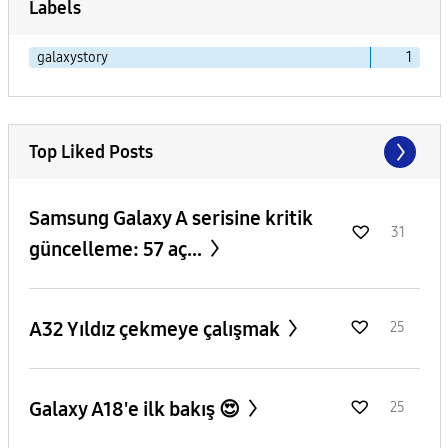
Labels
galaxystory
1
Top Liked Posts
Samsung Galaxy A serisine kritik
31
güncelleme: 57 aç...
A32 Yıldız çekmeye çalışmak
25
Galaxy A18'e ilk bakış 😍
25