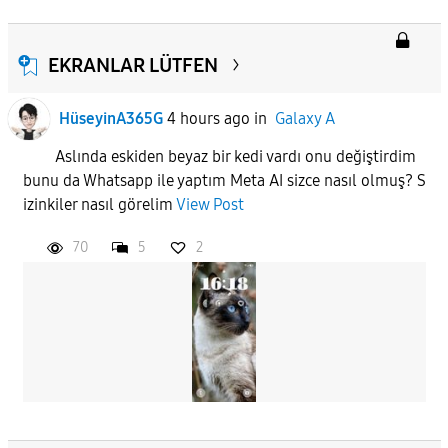
EKRANLAR LÜTFEN
HüseyinA365G
4 hours ago
in
Galaxy A
Aslında eskiden beyaz bir kedi vardı onu değiştirdim
bunu da Whatsapp ile yaptım Meta AI sizce nasıl olmuş? S
izinkiler nasıl görelim
View Post
70
5
2