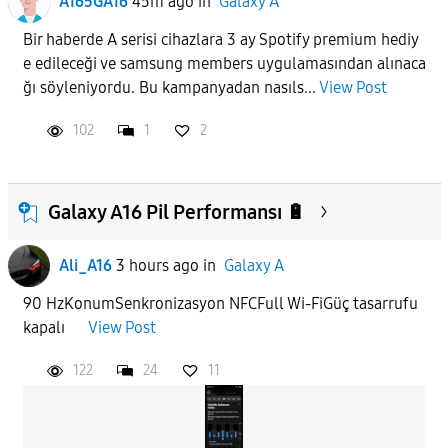
A165GA16
45m ago
in
Galaxy A
Bir haberde A serisi cihazlara 3 ay Spotify premium hediy
e edileceği ve samsung members uygulamasından alınaca
ğı söyleniyordu. Bu kampanyadan nasıls...
View Post
102
1
2
Galaxy A16 Pil Performansı 🔋
Ali_A16
3 hours ago
in
Galaxy A
90 HzKonumSenkronizasyon NFCFull Wi-FiGüç tasarrufu
kapalı
View Post
122
24
11