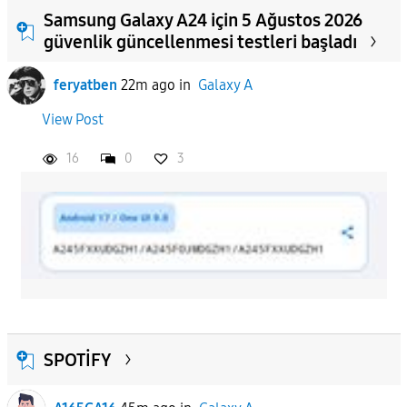
Samsung Galaxy A24 için 5 Ağustos 2026
güvenlik güncellenmesi testleri başladı
feryatben
22m ago
in
Galaxy A
View Post
16
0
3
SPOTİFY