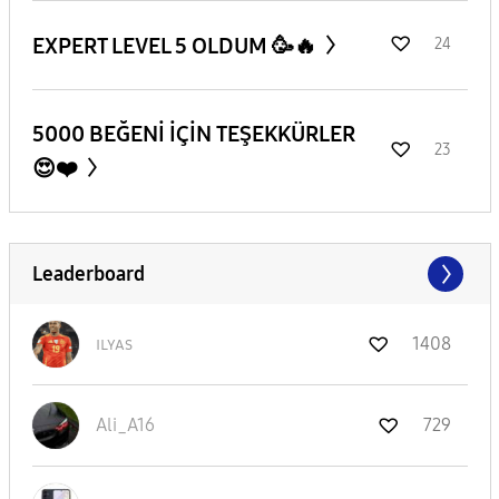
EXPERT LEVEL 5 OLDUM 🥳🔥
24
5000 BEĞENİ İÇİN TEŞEKKÜRLER
23
😍❤️
Leaderboard
ɪʟʏᴀs
1408
Ali_A16
729