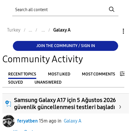
Turkey
Galaxy A
JOIN THE COMMUNITY / SIGN IN
Community Activity
RECENT TOPICS
MOST LIKED
MOST COMMENTS
SOLVED
UNANSWERED
FILTER:
Samsung Galaxy A17 için 5 Ağustos 2026
From
güvenlik güncellenmesi testleri başladı
feryatben
15m ago
in
Galaxy A
To