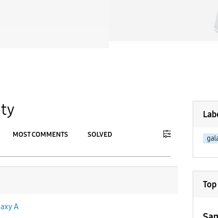
ty
Lab
MOST COMMENTS
SOLVED
gal
To
APPLY
Top
laxy A
Sam