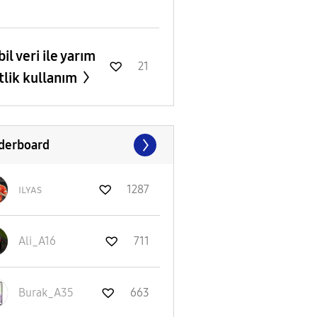
il veri ile yarım
21
tlik kullanım
derboard
ɪʟʏᴀs
1287
Ali_A16
711
Burak_A35
663