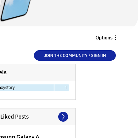
Options
JOIN THE COMMUNITY / SIGN IN
els
axystory
1
 Liked Posts
sung Galaxy A