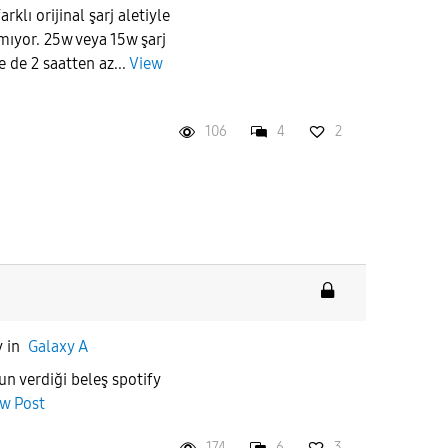
rklı orijinal şarj aletiyle
ıyor. 25w veya 15w şarj
e de 2 saatten az...
View
106
4
2
y
in
Galaxy A
n verdiği beleş spotify
w Post
174
6
3