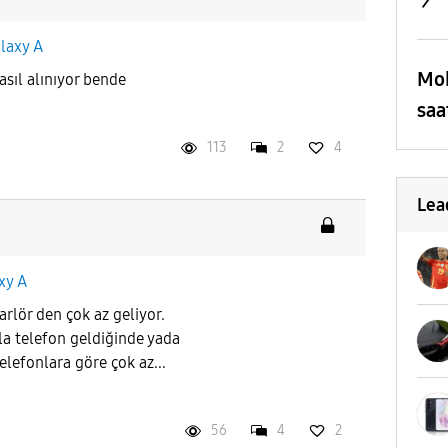
laxy A
Mob
sıl alınıyor bende
saa
113
2
4
Lea
xy A
rlör den çok az geliyor.
a telefon geldiğinde yada
elefonlara göre çok az...
56
4
2