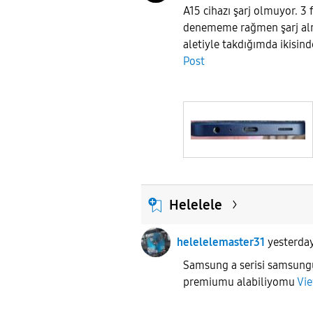
A15 cihazı şarj olmuyor. 3 fa
denememe rağmen şarj alm
aletiyle takdığımda ikisind
Post
Helelele
helelelemaster31
yesterda
Samsung a serisi samsungu
premiumu alabiliyomu
Vie