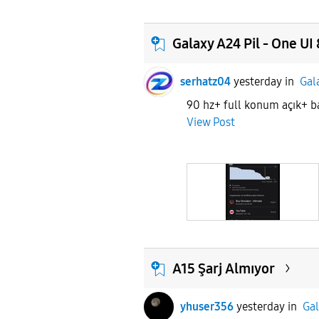
Galaxy A24 Pil - One UI 
serhatz04
yesterday
in
Gal
90 hz+ full konum açık+ 
View Post
A15 Şarj Almıyor
yhuser356
yesterday
in
Gal