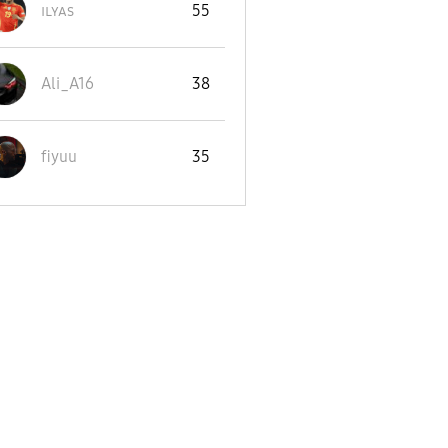
ɪʟʏᴀs
55
Ali_A16
38
fiyuu
35