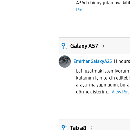
A36da bir uygulamaya kil
Post
Galaxy A57
EmirhanGalaxyA25
11 hour
Lafı uzatmak istemiyorum
kullanım için tercih edileb
araştırma yapmadım, buran
görmek isterim...
View Pos
Tab a8