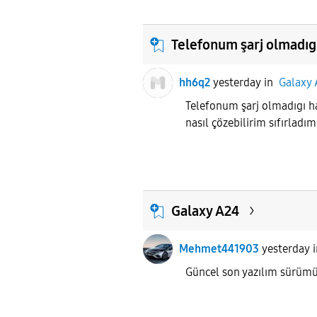
Telefonum şarj olmadıgı
hh6q2
yesterday
in
Galaxy 
Telefonum şarj olmadıgı ha
nasıl çözebilirim sıfırladı
Galaxy A24
Mehmet441903
yesterday
Güncel son yazılım sürüm