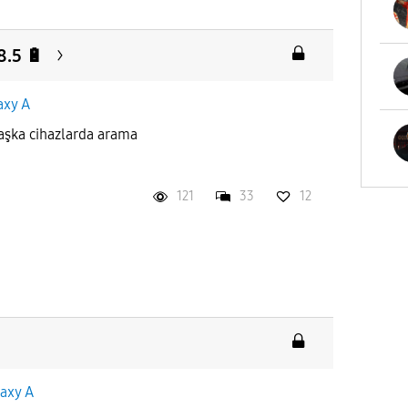
8.5 🔋
axy A
başka cihazlarda arama
121
33
12
axy A