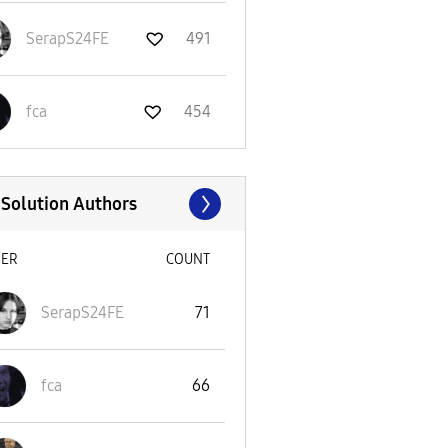
SerapS24FE
491
fca
454
 Solution Authors
SER
COUNT
SerapS24FE
71
fca
66