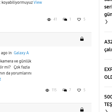
it koyabiliyormuyuz
View
ser
gün
41
1
5
A32
çal
s ago
in
Galaxy A
 kamera ve günlük
ilir mi? Çok fazla
EXP
ın da yorumlarını
OL
t
115
7
5
500
TE