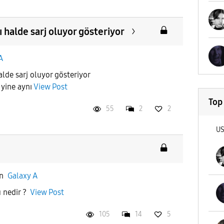
 halde sarj oluyor gösteriyor
A
lde sarj oluyor gösteriyor
m yine aynı
View Post
Top
55
2
2
U
in
Galaxy A
ü nedir ?
View Post
105
14
5