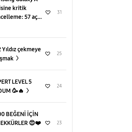
isine kritik
31
celleme: 57 aç...
 Yıldız çekmeye
25
ışmak
ERT LEVEL 5
24
DUM 🥳🔥
0 BEĞENİ İÇİN
ŞEKKÜRLER 😍❤️
23