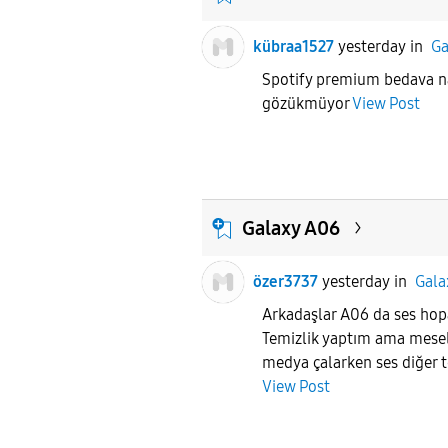
kübraa1527
yesterday
in
Ga
Spotify premium bedava na
gözükmüyor
View Post
Galaxy A06
özer3737
yesterday
in
Gala
Arkadaşlar A06 da ses hopa
Temizlik yaptım ama mesel
medya çalarken ses diğer t
View Post