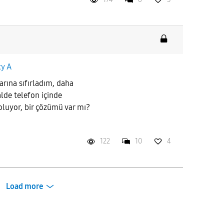
xy A
arına sıfırladım, daha
lde telefon içinde
 oluyor, bir çözümü var mı?
122
10
4
Load more