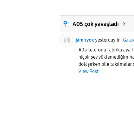
A05 çok yavaşladı
jamiryox
yesterday
in
Gala
A05 telefonu fabrika ayarl
hiçbir şey yüklemediğim ha
dolaşırken bile takılmalar
View Post