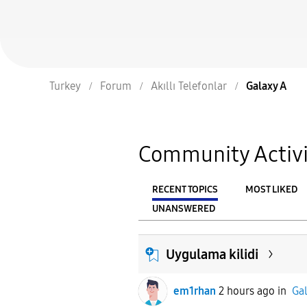
Turkey
Forum
Akıllı Telefonlar
Galaxy A
Community Activi
RECENT TOPICS
MOST LIKED
UNANSWERED
From
FILTER:
Uygulama kilidi
em1rhan
2 hours ago
in
Ga