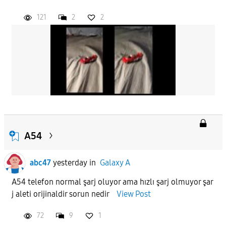
121
2
2
A54
abc47
yesterday
in
Galaxy A
A54 telefon normal şarj oluyor ama hızlı şarj olmuyor şar
j aleti orijinaldir sorun nedir
View Post
72
9
1