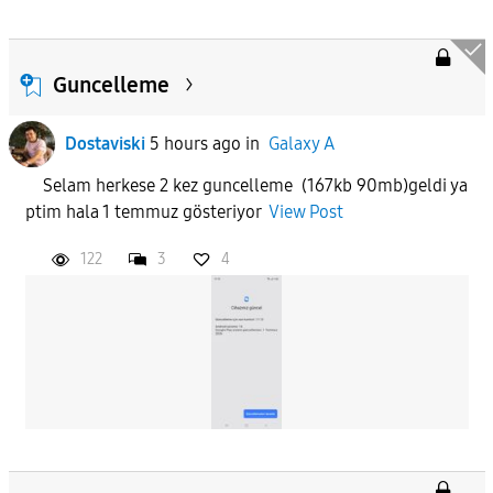
Guncelleme
Dostaviski
5 hours ago
in
Galaxy A
Selam herkese 2 kez guncelleme (167kb 90mb)geldi ya
ptim hala 1 temmuz gösteriyor
View Post
122
3
4