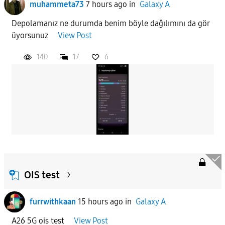
muhammeta73
7 hours ago
in
Galaxy A
Depolamanız ne durumda benim böyle daǧılımını da gör
üyorsunuz
View Post
140
17
6
OIS test
furrwithkaan
15 hours ago
in
Galaxy A
A26 5G ois test
View Post