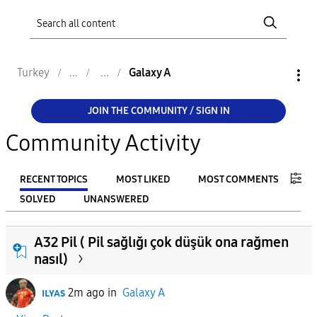
Turkey
Galaxy A
JOIN THE COMMUNITY / SIGN IN
Community Activity
RECENT TOPICS
MOST LIKED
MOST COMMENTS
SOLVED
UNANSWERED
FILTER:
A32 Pil ( Pil sağlığı çok düşük ona rağmen
From
nasıl)
ɪʟʏᴀs
2m ago
in
Galaxy A
To