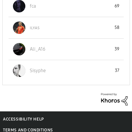
fca
69
ɪʟʏᴀs
58
Ali_A16
39
Sisyphe
37
ACCESSIBILITY HELP
TERMS AND CONDITIONS