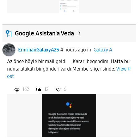
Google Asistan'a Veda
EmirhanGalaxyA25
4 hours ago
in
Galaxy A
Az önce böyle bir mail geldi Kararı beğendim. Hatta bu
nunla alakalı bir gönderi vardı Members içerisinde.
View P
ost
162
12
6