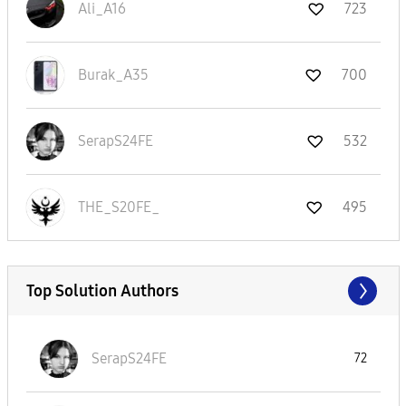
Ali_A16
723
Burak_A35
700
SerapS24FE
532
THE_S20FE_
495
Top Solution Authors
SerapS24FE
72