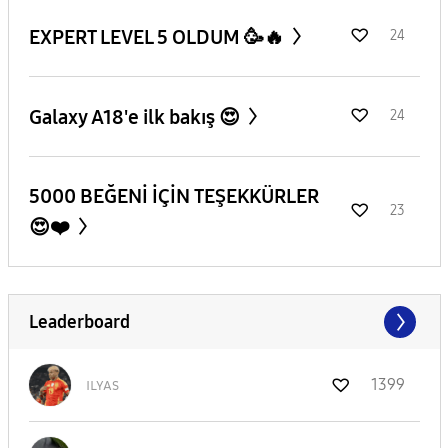
EXPERT LEVEL 5 OLDUM 🥳🔥
24
Galaxy A18'e ilk bakış 😍
24
5000 BEĞENİ İÇİN TEŞEKKÜRLER
23
😍❤️
Leaderboard
ɪʟʏᴀs
1399