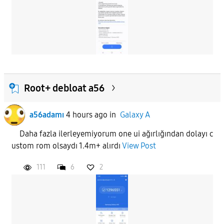
Root+ debloat a56
a56adamı
4 hours ago
in
Galaxy A
Daha fazla ilerleyemiyorum one ui ağırlığından dolayı c
ustom rom olsaydı 1.4m+ alırdı
View Post
111
6
2