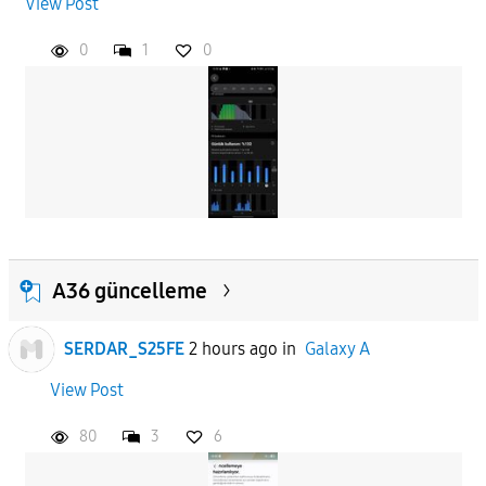
View Post
APPLY
0
1
0
A36 güncelleme
SERDAR_S25FE
2 hours ago
in
Galaxy A
View Post
80
3
6