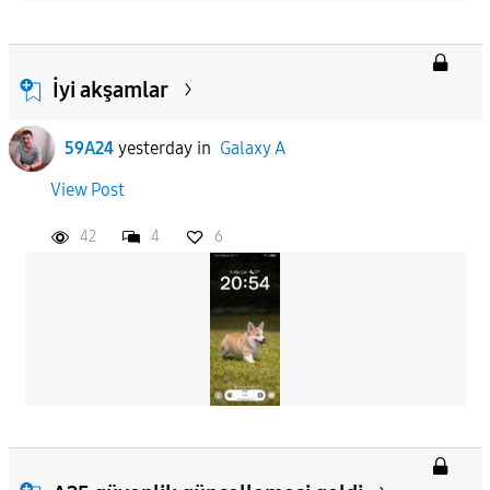
İyi akşamlar
59A24
yesterday
in
Galaxy A
View Post
42
4
6