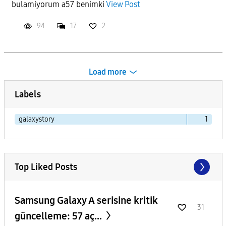
bulamiyorum a57 benimki
View Post
94
17
2
Load more
Labels
galaxystory
1
Top Liked Posts
Samsung Galaxy A serisine kritik
31
güncelleme: 57 aç...