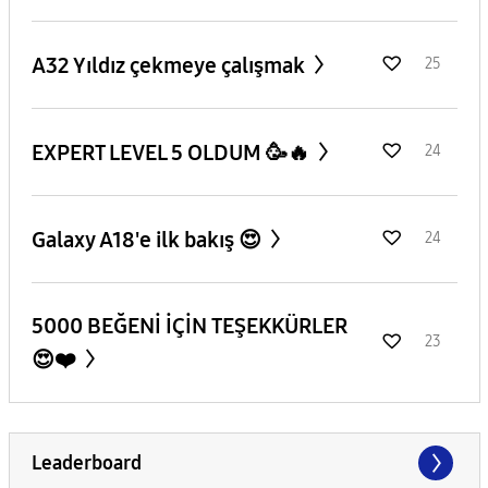
A32 Yıldız çekmeye çalışmak
25
EXPERT LEVEL 5 OLDUM 🥳🔥
24
Galaxy A18'e ilk bakış 😍
24
5000 BEĞENİ İÇİN TEŞEKKÜRLER
23
😍❤️
Leaderboard