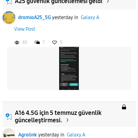
A25 güvenlik güncellemesi geldi
dromioA25_5G
yesterday
in
Galaxy A
View Post
65
1
5
A16 4.5G için 5 temmuz güvenlik
güncelleştirmesi.
Agrolink
yesterday
in
Galaxy A