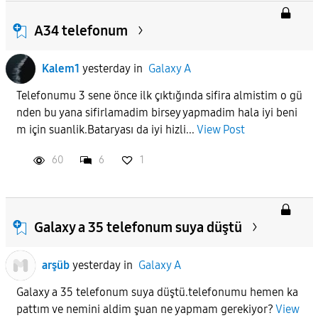
A34 telefonum
Kalem1
yesterday
in
Galaxy A
Telefonumu 3 sene önce ilk çıktığında sifira almistim o gü
nden bu yana sifirlamadim birsey yapmadim hala iyi beni
m için suanlik.Bataryası da iyi hizli...
View Post
60
6
1
Galaxy a 35 telefonum suya düştü
arşüb
yesterday
in
Galaxy A
Galaxy a 35 telefonum suya düştü.telefonumu hemen ka
pattım ve nemini aldim şuan ne yapmam gerekiyor?
View