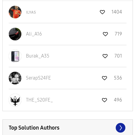
ɪʟʏᴀs
1404
Ali_A16
719
Burak_A35
701
SerapS24FE
536
THE_S20FE_
496
Top Solution Authors