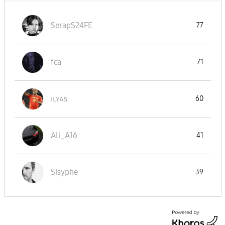
SerapS24FE
77
fca
71
ɪʟʏᴀs
60
Ali_A16
41
Sisyphe
39