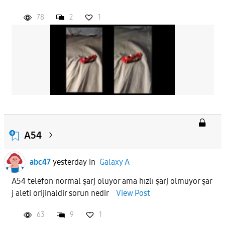
78
2
1
APPLY
A54
abc47
yesterday
in
Galaxy A
A54 telefon normal şarj oluyor ama hızlı şarj olmuyor şar
j aleti orijinaldir sorun nedir
View Post
63
9
1