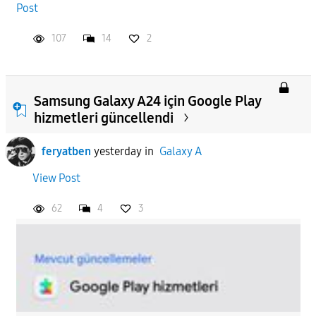
Post
107
14
2
Samsung Galaxy A24 için Google Play
hizmetleri güncellendi
feryatben
yesterday
in
Galaxy A
View Post
62
4
3