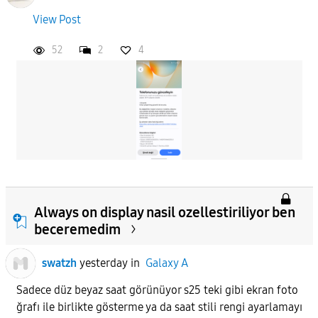
View Post
52
2
4
Always on display nasil ozellestiriliyor ben
beceremedim
swatzh
yesterday
in
Galaxy A
Sadece düz beyaz saat görünüyor s25 teki gibi ekran foto
ğrafı ile birlikte gösterme ya da saat stili rengi ayarlamayı