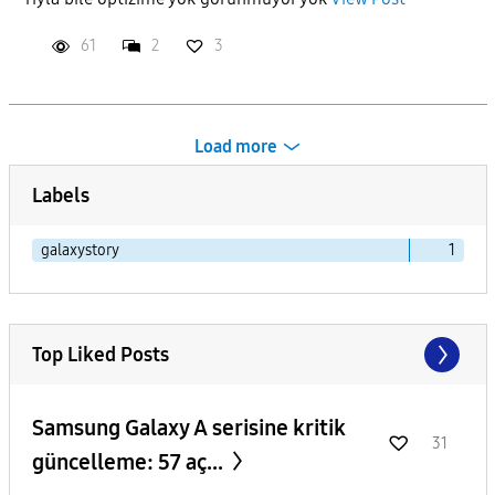
61
2
3
Load more
Labels
galaxystory
1
Top Liked Posts
Samsung Galaxy A serisine kritik
31
güncelleme: 57 aç...