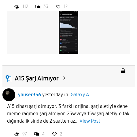
112
33
12
A15 Şarj Almıyor
yhuser356
yesterday
in
Galaxy A
A15 cihazı şarj olmuyor. 3 farklı orijinal şarj aletiyle dene
meme rağmen şarj almıyor. 25w veya 15w şarj aletiyle tak
dığımda ikisinde de 2 saatten az...
View Post
97
4
2