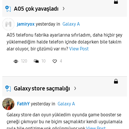
A05 çok yavaşladı
jamiryox
yesterday
in
Galaxy A
A05 telefonu fabrika ayarlarına sıfırladım, daha hiçbir şey
yüklemediğim halde telefon içinde dolaşırken bile takılm
alar oluyor, bir çözümü var mı?
View Post
120
10
4
Galaxy store saçmalığı
FatihY
yesterday
in
Galaxy A
Galaxy store dan oyun yükledim oyunda game booster se
çeneği çıkmıyor bu ne biçim saçmalıktır kendi uygulamala
rıyla bile optizime yok görünmüyor yok
View Post