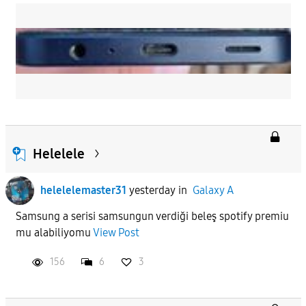
Helelele
helelelemaster31
yesterday
in
Galaxy A
Samsung a serisi samsungun verdiği beleş spotify premiu
mu alabiliyomu
View Post
156
6
3