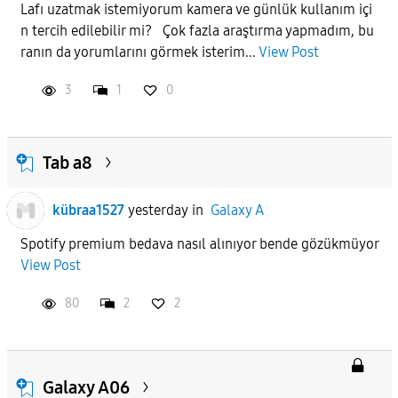
Lafı uzatmak istemiyorum kamera ve günlük kullanım içi
n tercih edilebilir mi? Çok fazla araştırma yapmadım, bu
APPLY
ranın da yorumlarını görmek isterim...
View Post
3
1
0
Tab a8
kübraa1527
yesterday
in
Galaxy A
Spotify premium bedava nasıl alınıyor bende gözükmüyor
View Post
80
2
2
Galaxy A06