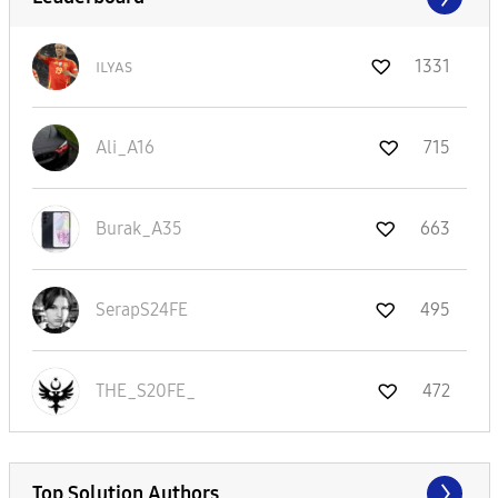
ɪʟʏᴀs
1331
Ali_A16
715
Burak_A35
663
SerapS24FE
495
THE_S20FE_
472
Top Solution Authors