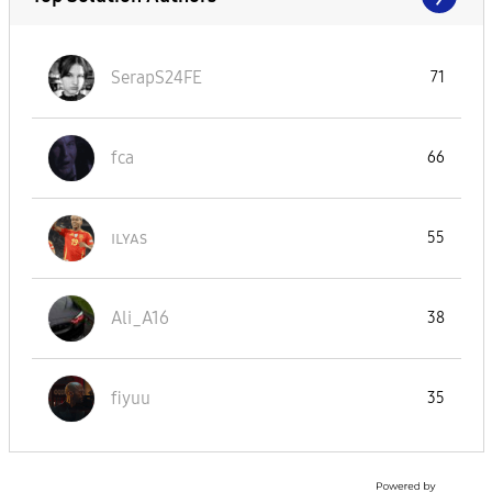
SerapS24FE
71
fca
66
ɪʟʏᴀs
55
Ali_A16
38
fiyuu
35