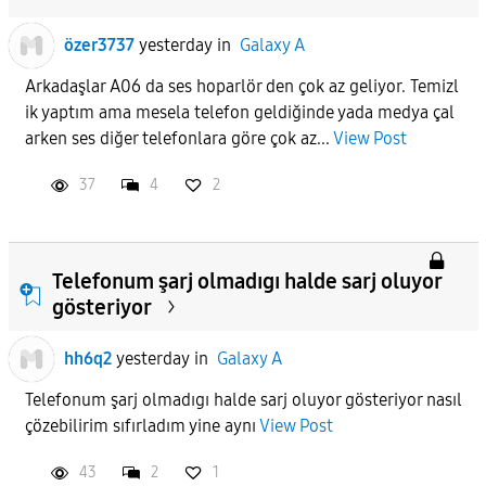
özer3737
yesterday
in
Galaxy A
Arkadaşlar A06 da ses hoparlör den çok az geliyor. Temizl
ik yaptım ama mesela telefon geldiğinde yada medya çal
arken ses diğer telefonlara göre çok az...
View Post
37
4
2
Telefonum şarj olmadıgı halde sarj oluyor
gösteriyor
hh6q2
yesterday
in
Galaxy A
Telefonum şarj olmadıgı halde sarj oluyor gösteriyor nasıl
çözebilirim sıfırladım yine aynı
View Post
43
2
1