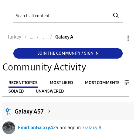
Turkey
Galaxy A
JOIN THE COMMUNITY / SIGN IN
Community Activity
RECENT TOPICS
MOST LIKED
MOST COMMENTS
SOLVED
UNANSWERED
FILTER:
Galaxy A57
From
EmirhanGalaxyA25
5m ago
in
Galaxy A
To