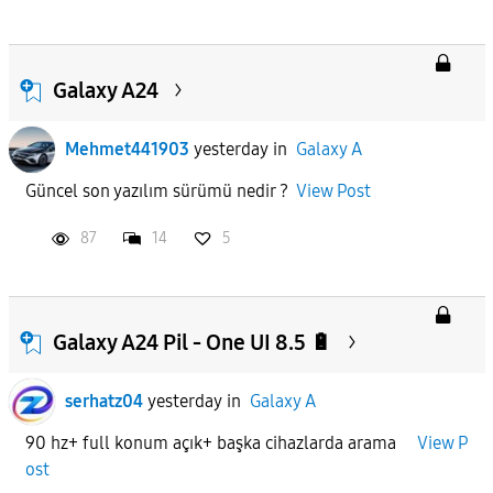
Galaxy A24
Mehmet441903
yesterday
in
Galaxy A
Güncel son yazılım sürümü nedir ?
View Post
87
14
5
Galaxy A24 Pil - One UI 8.5 🔋
serhatz04
yesterday
in
Galaxy A
90 hz+ full konum açık+ başka cihazlarda arama
View P
ost