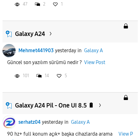
47
2
1
Galaxy A24
Mehmet441903
yesterday
in
Galaxy A
Güncel son yazılım sürümü nedir ?
View Post
101
14
5
Galaxy A24 Pil - One UI 8.5 🔋
serhatz04
yesterday
in
Galaxy A
90 hz+ full konum açık+ başka cihazlarda arama
View P