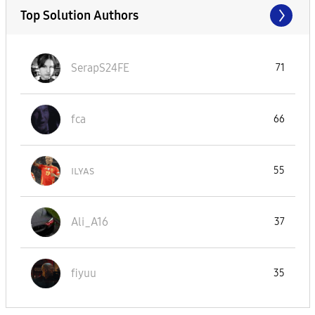
Top Solution Authors
SerapS24FE
71
fca
66
ɪʟʏᴀs
55
Ali_A16
37
fiyuu
35