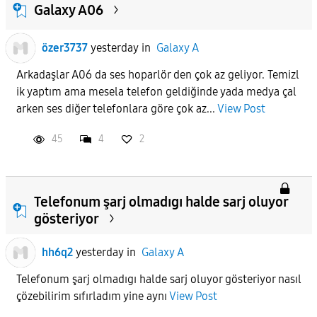
Galaxy A06
özer3737
yesterday
in
Galaxy A
Arkadaşlar A06 da ses hoparlör den çok az geliyor. Temizl
ik yaptım ama mesela telefon geldiğinde yada medya çal
arken ses diğer telefonlara göre çok az...
View Post
45
4
2
Telefonum şarj olmadıgı halde sarj oluyor
gösteriyor
hh6q2
yesterday
in
Galaxy A
Telefonum şarj olmadıgı halde sarj oluyor gösteriyor nasıl
çözebilirim sıfırladım yine aynı
View Post