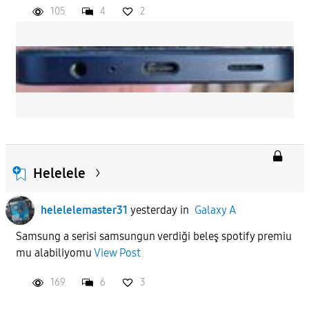
105
4
2
Helelele
helelelemaster31
yesterday
in
Galaxy A
Samsung a serisi samsungun verdiği beleş spotify premiu
mu alabiliyomu
View Post
169
6
3