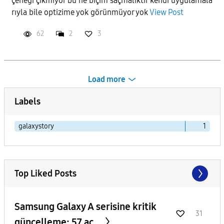
çeneği çıkmıyor bu ne biçim saçmalıktır kendi uygulamala
rıyla bile optizime yok görünmüyor yok
View Post
62
2
3
Load more
Labels
galaxystory
1
Top Liked Posts
Samsung Galaxy A serisine kritik
31
güncelleme: 57 aç...