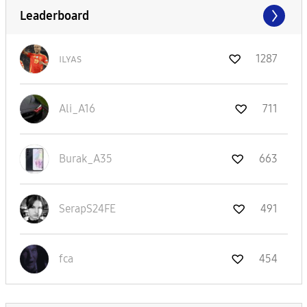
Leaderboard
ɪʟʏᴀs
1287
Ali_A16
711
Burak_A35
663
SerapS24FE
491
fca
454