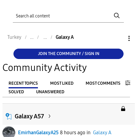
Turkey
Galaxy A
JOIN THE COMMUNITY / SIGN IN
Community Activity
RECENT TOPICS
MOST LIKED
MOST COMMENTS
SOLVED
UNANSWERED
FILTER:
From
Galaxy A57
EmirhanGalaxyA25
8 hours ago
in
Galaxy A
To