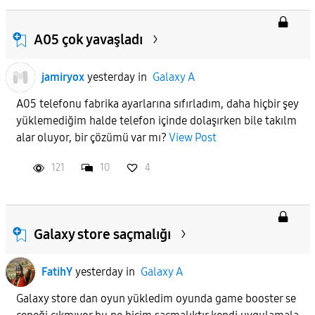
A05 çok yavaşladı
jamiryox
yesterday
in
Galaxy A
A05 telefonu fabrika ayarlarına sıfırladım, daha hiçbir şey
yüklemediğim halde telefon içinde dolaşırken bile takılm
alar oluyor, bir çözümü var mı?
View Post
121
10
4
Galaxy store saçmalığı
FatihY
yesterday
in
Galaxy A
Galaxy store dan oyun yükledim oyunda game booster se