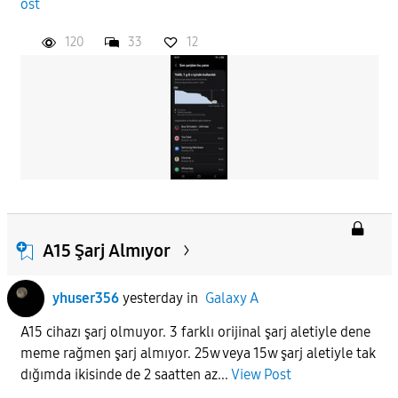
ost
120
33
12
A15 Şarj Almıyor
yhuser356
yesterday
in
Galaxy A
A15 cihazı şarj olmuyor. 3 farklı orijinal şarj aletiyle dene
meme rağmen şarj almıyor. 25w veya 15w şarj aletiyle tak
dığımda ikisinde de 2 saatten az...
View Post