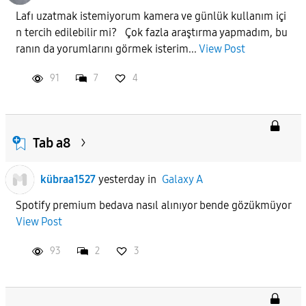
Lafı uzatmak istemiyorum kamera ve günlük kullanım içi
n tercih edilebilir mi? Çok fazla araştırma yapmadım, bu
APPLY
ranın da yorumlarını görmek isterim...
View Post
91
7
4
Tab a8
kübraa1527
yesterday
in
Galaxy A
Spotify premium bedava nasıl alınıyor bende gözükmüyor
View Post
93
2
3